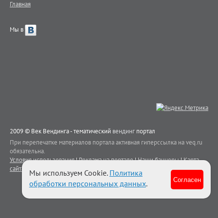
Главная
Мы в
2009 © Век Вендинга - тематический
вендинг
портал
При перепечатке материалов портала активная гиперссылка на veq.ru
обязательна.
Условия использования
|
Реклама на портале
|
Наши баннеры
|
Карта
сайта
|
Контакты
Мы используем Cookie.
Политика
Согласен
обработки персональных данных
.