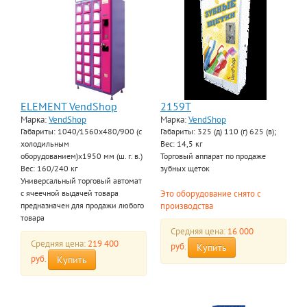
ELEMENT VendShop
2159Т
Марка:
VendShop
Марка:
VendShop
Габариты: 1040/1560x480/900 (с
Габариты: 325 (д) 110 (г) 625 (в);
холодильным
Вес: 14,5 кг
оборудованием)x1950 мм (ш. г. в.)
Торговый аппарат по продаже
Вес: 160/240 кг
зубных щеток
Универсальный торговый автомат
Это оборудование снято с
с ячеeчной выдачей товара
производства
предназначен для продажи любого
товара
Средняя цена:
16 000
Средняя цена:
219 400
руб.
Купить
руб.
Купить