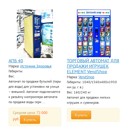
АПБ 40
ТОРГОВЫЙ АВТОМАТ ДЛЯ
ПРОДАЖИ ИГРУШЕК
Марка:
Источник Здоровья
ELEMENT VendShop
Габариты:
Вес:
Марка:
VendShop
Автомат по продаже бутылей (тары
Габариты: 1040/1560x480x1950
для воды) для установки на улице
мм (ш. г. в.)
– внешний. Автомат подключается
Вес: 160/240 кг
к разъёму контроллера автомата
Автомат для продажи мягких
по продаже воды сери ...
игрушек и сувениров.
Средняя цена:
72 000
Купить
руб.
Купить