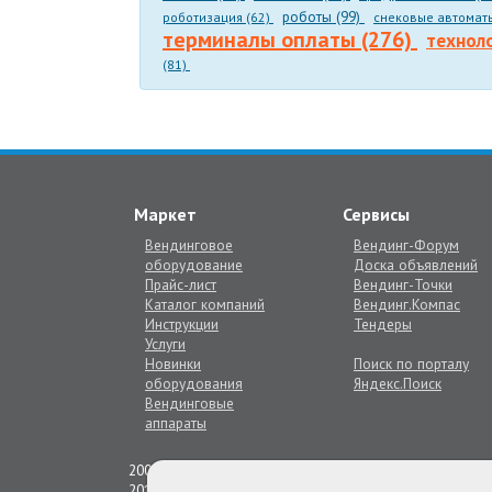
роботы (99)
роботизация (62)
снековые автомат
терминалы оплаты (276)
технол
(81)
Маркет
Сервисы
Вендинговое
Вендинг-Форум
оборудование
Доска объявлений
Прайс-лист
Вендинг-Точки
Каталог компаний
Вендинг.Компас
Инструкции
Тендеры
Услуги
Новинки
Поиск по порталу
оборудования
Яндекс.Поиск
Вендинговые
аппараты
2009 © Век Вендинга -
отраслевой вендинг портал
2015 © Интернет-сервис Заполняшки -
каталог вендин