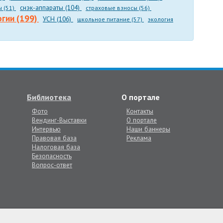
снэк-аппараты (104)
ы (51)
страховые взносы (56)
огии (199)
УСН (106)
школьное питание (57)
экология
Библиотека
О портале
Фото
Контакты
Вендинг-Выставки
О портале
Интервью
Наши баннеры
Правовая база
Реклама
Налоговая база
Безопасность
Вопрос-ответ
говых ингредиентов, наполнителей и аксессуаров для вендинга