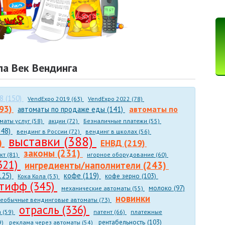
ла Век Вендинга
8 (150)
VendExpo 2019 (63)
VendExpo 2022 (78)
193)
автоматы по
автоматы по продаже еды (141)
маты услуг (58)
акции (72)
Безналичные платежи (55)
148)
вендинг в России (72)
вендинг в школах (56)
выставки (388)
)
ЕНВД (219)
законы (231)
кт (81)
игорное оборудование (60)
321)
ингредиенты/наполнители (243)
125)
кофе (119)
кофе зерно (103)
Кока Кола (53)
тифф (345)
молоко (97)
механические автоматы (55)
новинки
еобычные вендинговые автоматы (73)
отрасль (336)
 (59)
патент (66)
платежные
рентабельность (103)
9)
реклама через автоматы (54)