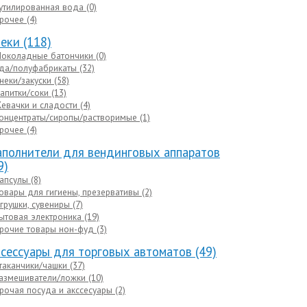
утилированная вода (0)
рочее (4)
еки (118)
околадные батончики (0)
да/полуфабрикаты (32)
неки/закуски (58)
апитки/соки (13)
евачки и сладости (4)
онцентраты/сиропы/растворимые (1)
рочее (4)
полнители для вендинговых аппаратов
9)
апсулы (8)
овары для гигиены, презервативы (2)
грушки, сувениры (7)
ытовая электроника (19)
рочие товары нон-фуд (3)
сессуары для торговых автоматов (49)
таканчики/чашки (37)
азмешиватели/ложки (10)
рочая посуда и акссесуары (2)