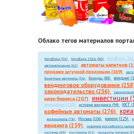
Облако тегов материалов порта
VendExpo 201
VendExpo (56)
VendExpo 2016 (80)
автоматы напитков (
автоматизация (62)
продаже штучной продукции (169)
авто
вендинг (
бренды (88)
билетные автоматы (56)
вендинговое оборудование (258
законодательство (256)
законопрое
инвестиции (
идеи бизнеса (207)
инновации (150)
ККТ (
история вендинга (94)
креа
кофейные автоматы (276)
налоги (125)
Москва (106)
молокоматы (76)
н
вендинга (239)
новинки российского рынка
системы (69)
постоматы (51)
продукты питания (5