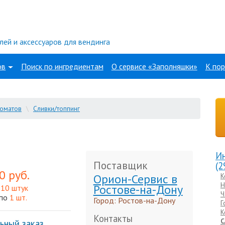
лей и аксессуаров для вендинга
ов
Поиск по ингредиентам
О сервисе «Заполняшки»
К пор
томатов
\
Сливки/топпинг
Ин
Поставщик
(2
0 руб.
Орион-Сервис в
К
Н
Ростове-на-Дону
10 штук
у
Ч
 по
1 шт.
Город: Ростов-на-Дону
Г
К
Контакты
С
ьный заказ