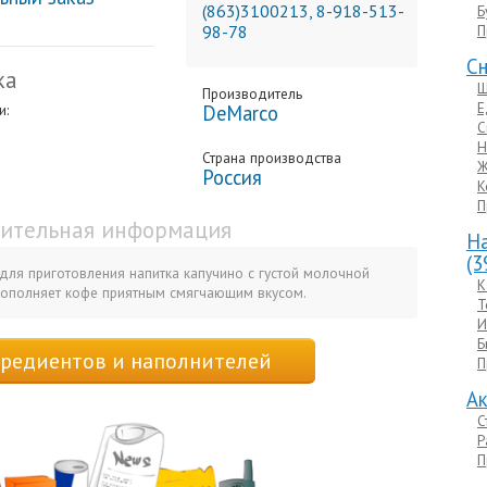
(863)3100213, 8-918-513-
Б
98-78
П
Cн
ка
Ш
Производитель
Е
и:
DeMarco
С
Н
Страна производства
Ж
Россия
К
П
ительная информация
На
(3
для приготовления напитка капучино с густой молочной
К
Дополняет кофе приятным смягчающим вкусом.
Т
И
Б
гредиентов и наполнителей
П
Ак
С
Р
П