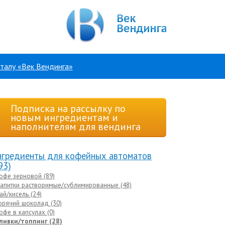
талу «Век Вендинга»
Подписка на рассылку по
новым ингредиентам и
наполнителям для вендинга
гредиенты для кофейных автоматов
93)
офе зерновой (89)
апитки растворимые/сублимированные (48)
ай/кисель (24)
орячий шоколад (30)
офе в капсулах (0)
ливки/топпинг (28)