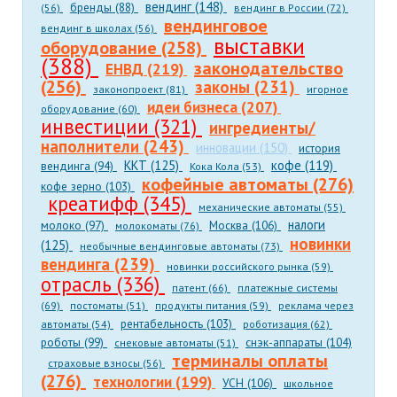
вендинг (148)
бренды (88)
(56)
вендинг в России (72)
вендинговое
вендинг в школах (56)
выставки
оборудование (258)
(388)
законодательство
ЕНВД (219)
(256)
законы (231)
законопроект (81)
игорное
идеи бизнеса (207)
оборудование (60)
инвестиции (321)
ингредиенты/
наполнители (243)
инновации (150)
история
ККТ (125)
кофе (119)
вендинга (94)
Кока Кола (53)
кофейные автоматы (276)
кофе зерно (103)
креатифф (345)
механические автоматы (55)
налоги
молоко (97)
Москва (106)
молокоматы (76)
новинки
(125)
необычные вендинговые автоматы (73)
вендинга (239)
новинки российского рынка (59)
отрасль (336)
патент (66)
платежные системы
(69)
постоматы (51)
продукты питания (59)
реклама через
рентабельность (103)
автоматы (54)
роботизация (62)
роботы (99)
снэк-аппараты (104)
снековые автоматы (51)
терминалы оплаты
страховые взносы (56)
(276)
технологии (199)
УСН (106)
школьное