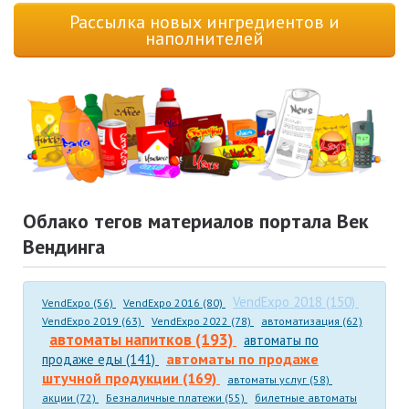
Рассылка новых ингредиентов и
наполнителей
Облако тегов материалов портала Век
Вендинга
VendExpo 2018 (150)
VendExpo (56)
VendExpo 2016 (80)
VendExpo 2019 (63)
VendExpo 2022 (78)
автоматизация (62)
автоматы напитков (193)
автоматы по
автоматы по продаже
продаже еды (141)
штучной продукции (169)
автоматы услуг (58)
акции (72)
Безналичные платежи (55)
билетные автоматы