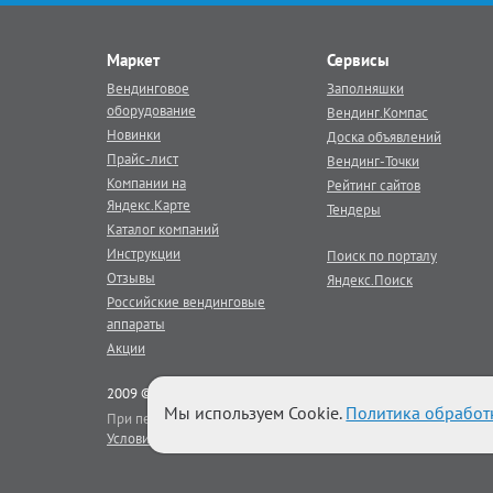
Маркет
Сервисы
Вендинговое
Заполняшки
оборудование
Вендинг.Компас
Новинки
Доска объявлений
Прайс-лист
Вендинг-Точки
Компании на
Рейтинг сайтов
Яндекс.Карте
Тендеры
Каталог компаний
Инструкции
Поиск по порталу
Отзывы
Яндекс.Поиск
Российские вендинговые
аппараты
Акции
2009 © Век Вендинга - тематический
вендинг
портал
Мы используем Cookie.
Политика обработ
При перепечатке материалов портала активная гиперссылка на
Условия использования
|
Реклама на портале
|
Наши баннеры