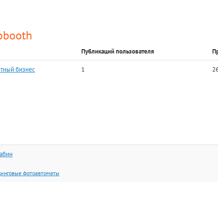
obooth
Публикаций пользователя
П
тный бизнес
1
2
кабин
динговые фотоавтоматы