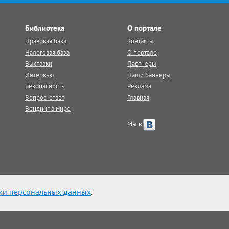
Библиотека
О портале
Правовая база
Контакты
Налоговая база
О портале
Выставки
Партнеры
Интервью
Наши баннеры
Безопасность
Реклама
Вопрос-ответ
Главная
Вендинг в мире
Мы в
ки персональных данных
.
 veq.ru обязательна.
|
Карта сайта
|
Контакты