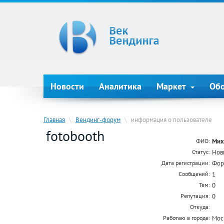
Новости
Аналитика
Маркет
Об
Главная
\
Вендинг-форум
\
информация о пользователе
fotobooth
Мих
ФИО:
Нов
Статус:
Фор
Дата регистрации:
1
Сообщений:
0
Тем:
0
Репутация:
Откуда:
Мос
Работаю в городе: