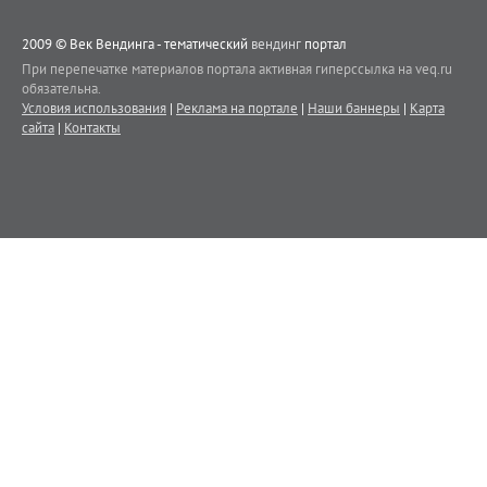
2009 © Век Вендинга - тематический
вендинг
портал
При перепечатке материалов портала активная гиперссылка на veq.ru
обязательна.
Условия использования
|
Реклама на портале
|
Наши баннеры
|
Карта
сайта
|
Контакты