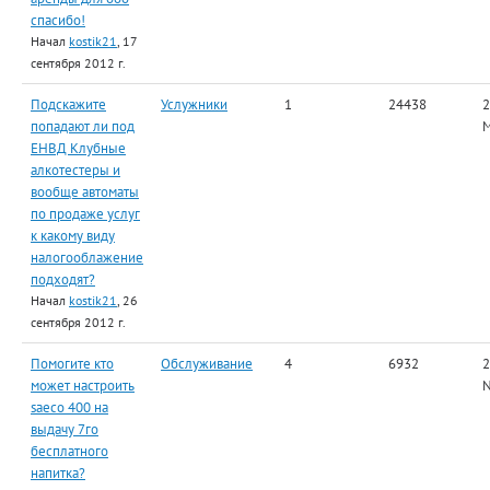
спасибо!
Начал
kostik21
, 17
сентября 2012 г.
Подскажите
Услужники
1
24438
2
попадают ли под
ЕНВД Клубные
алкотестеры и
вообще автоматы
по продаже услуг
к какому виду
налогооблажение
подходят?
Начал
kostik21
, 26
сентября 2012 г.
Помогите кто
Обслуживание
4
6932
2
может настроить
saeco 400 на
выдачу 7го
бесплатного
напитка?