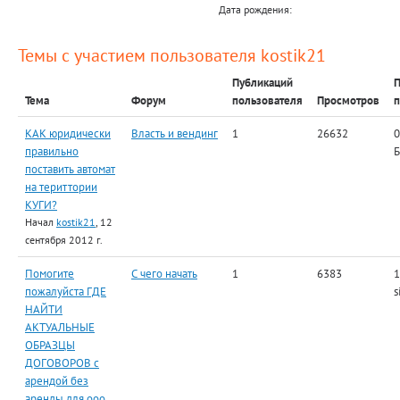
Дата рождения:
Темы с участием пользователя kostik21
Публикаций
П
Тема
Форум
пользователя
Просмотров
п
КАК юридически
Власть и вендинг
1
26632
0
правильно
поставить автомат
на териттории
КУГИ?
Начал
kostik21
, 12
сентября 2012 г.
Помогите
С чего начать
1
6383
1
пожалуйста ГДЕ
s
НАЙТИ
АКТУАЛЬНЫЕ
ОБРАЗЦЫ
ДОГОВОРОВ с
арендой без
аренды для ооо