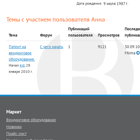
9 июля 1987 г.
Дата рождения:
Темы с участием пользователя Анна
Публикаций
Последн
Тема
Форум
пользователя
Просмотров
публика
Патент на
С чего начать
1
9121
30.09.10
вендинговое
Milma
оборудование.
Начал
kid
, 28
января 2010 г.
Маркет
Вендинговое оборудование
Новинки
Прайс-лист