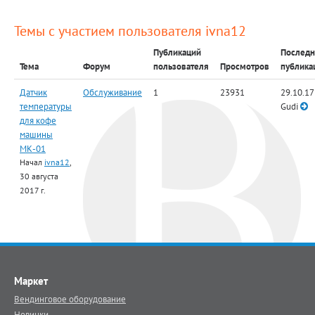
Темы с участием пользователя ivna12
Публикаций
Последн
Тема
Форум
пользователя
Просмотров
публика
Датчик
Обслуживание
1
23931
29.10.17
температуры
Gudi
для кофе
машины
МК-01
Начал
ivna12
,
30 августа
2017 г.
Маркет
Вендинговое оборудование
Новинки