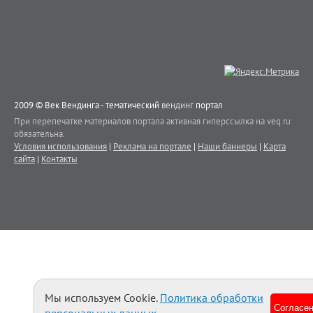
2009 © Век Вендинга - тематический
вендинг
портал
При перепечатке материалов портала активная гиперссылка на veq.ru
обязательна.
Условия использования
|
Реклама на портале
|
Наши баннеры
|
Карта
сайта
|
Контакты
Мы используем Cookie.
Политика обработки
Согласе