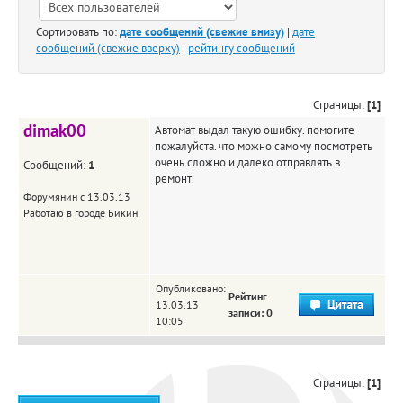
Сортировать по:
дате сообщений (свежие внизу)
|
дате
сообщений (свежие вверху)
|
рейтингу сообщений
Страницы:
[1]
dimak00
Автомат выдал такую ошибку. помогите
пожалуйста. что можно самому посмотреть
очень сложно и далеко отправлять в
Сообщений:
1
ремонт.
Форумянин с 13.03.13
Работаю в городе Бикин
Опубликовано:
Рейтинг
13.03.13
записи: 0
10:05
Страницы:
[1]