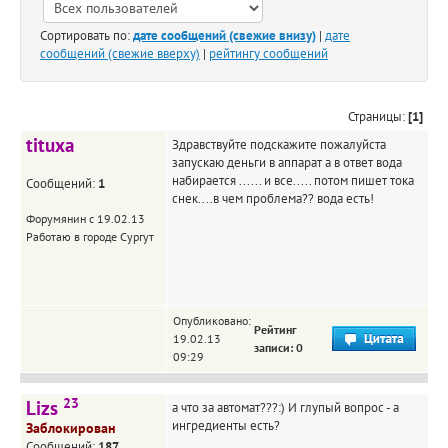
Сортировать по:
дате сообщений (свежие внизу)
|
дате
сообщений (свежие вверху)
|
рейтингу сообщений
Страницы:
[1]
tituxa
Здравствуйте подскажите пожалуйста
запускаю деньги в аппарат а в ответ вода
набирается ...... и все..... потом пишет тока
Сообщений:
1
снек....в чем проблема?? вода есть!
Форумянин с 19.02.13
Работаю в городе Сургут
Опубликовано:
Рейтинг
19.02.13
записи: 0
09:29
23
Lizs
а что за автомат???:) И глупый вопрос - а
ингредиенты есть?
Заблокирован
Сообщений:
187