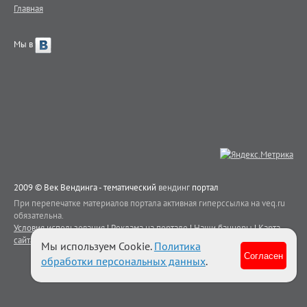
Главная
Мы в
2009 © Век Вендинга - тематический
вендинг
портал
При перепечатке материалов портала активная гиперссылка на veq.ru
обязательна.
Условия использования
|
Реклама на портале
|
Наши баннеры
|
Карта
сайта
|
Контакты
Мы используем Cookie.
Политика
Согласен
обработки персональных данных
.