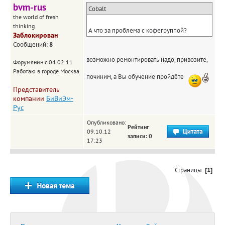
bvm-rus
Cobalt
the world of fresh
thinking
А что за проблема с кофегруппой?
Заблокирован
Сообщений:
8
возможно ремонтировать надо, привозите,
Форумянин с 04.02.11
Работаю в городе Москва
починим, а Вы обучение пройдёте
Представитель
компании
БиВиЭм-
Рус
Опубликовано:
Рейтинг
09.10.12
записи: 0
17:23
Страницы:
[1]