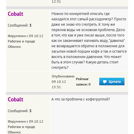
12:31
Cobalt
Можно по конкретней описать где
находится этот самый расходометр? Просто
даже не знаю что смотреть. К тому же
Сообщений:
3
перелив воды не основная проблема. Дело
в том, что как я уже писал выше, после того
Форумянин с 09.10.12
как он заканчивает наливать воду, "давилка"
Работаю в городе
не возвращается обратно в положение для
Обнинск
засыпки новой порции кофе а так и остается
висеть в положении давления. Что может
быть в этом случае? Какую деталь стоит
смотреть?
Опубликовано:
Рейтинг
09.10.12
записи: 0
15:31
Cobalt
А что за проблема с кофегруппой?
Сообщений:
3
Форумянин с 09.10.12
Работаю в городе
Обнинск