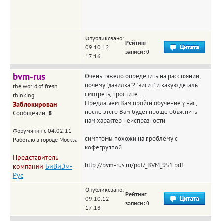
Опубликовано:
Рейтинг
09.10.12
записи: 0
17:16
bvm-rus
Очень тяжело определить на расстоянии,
почему "давилка"? "висит" и какую деталь
the world of fresh
смотреть, простите...
thinking
Предлагаем Вам пройти обучение у нас,
Заблокирован
после этого Вам будет проще объяснить
Сообщений:
8
нам характер неисправности
Форумянин с 04.02.11
симптомы похожи на проблему с
Работаю в городе Москва
кофегруппой
Представитель
http://bvm-rus.ru/pdf/_BVM_951.pdf
компании
БиВиЭм-
Рус
Опубликовано:
Рейтинг
09.10.12
записи: 0
17:18