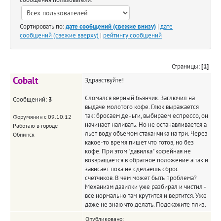
Сортировать по:
дате сообщений (свежие внизу)
|
дате
сообщений (свежие вверху)
|
рейтингу сообщений
Страницы:
[1]
Cobalt
Здравствуйте!
Сломался верный бьянчик. Заглючил на
Сообщений:
3
выдаче молотого кофе. Глюк выражается
так: бросаем деньги, выбираем еспрессо, он
Форумянин с 09.10.12
начинает наливать. Но не останавливается а
Работаю в городе
льет воду объемом стаканчика на три. Через
Обнинск
какое-то время пишет что готов, но без
кофе. При этом "давилка" кофейная не
возвращается в обратное положение а так и
зависает пока не сделаешь сброс
счетчиков. В чем может быть проблема?
Механизм давилки уже разбирал и чистил -
все нормально там крутится и вертится. Уже
даже не знаю что делать. Подскажите плиз.
Опубликовано: