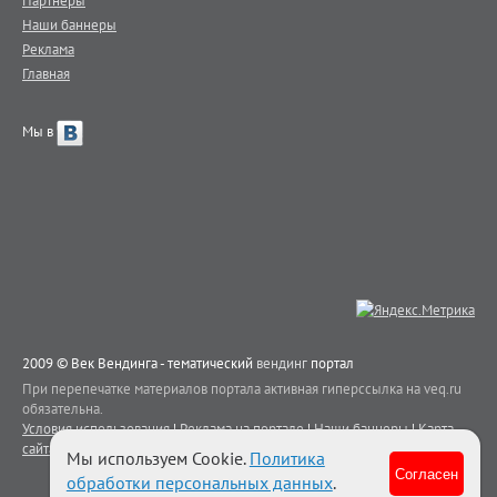
Партнеры
Наши баннеры
Реклама
Главная
Мы в
2009 © Век Вендинга - тематический
вендинг
портал
При перепечатке материалов портала активная гиперссылка на veq.ru
обязательна.
Условия использования
|
Реклама на портале
|
Наши баннеры
|
Карта
сайта
|
Контакты
Мы используем Cookie.
Политика
Согласен
обработки персональных данных
.