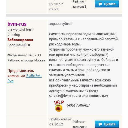
Рейтинг
09.10.12
записи: 1
09:51
bvm-rus
здравствуйте!
the world of fresh
симптомы перелива воды в напитках, как
thinking
правило, связаны с неправильной работой
Заблокирован
расходомера воды,
Сообщений:
8
устранить проблему можно его заменой
или простой чисткой (он разборный)
Форумянин с 04.02.11
вода поступает в кофегруппу из бойлера и
Работаю в городе Москва
его тоже необходимо переодически
снимать и мыть, а при необходимости
Представитель
заменять уплотнители...
компании
БиВиЭм-
все оригинальные запчасти возможно
Рус
приобрести у нас, отправив необходимый
артикул и количество на почту
service@bvm-rus.ru или звонить нам
(495) 7306417
Опубликовано:
Рейтинг
09.10.12
записи: 0