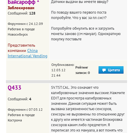
1
Байсарофф
Датчики выдачи вы имеете ввиду?
Заблокирован
По поводу вашего первого поста
Сообщений:
128
попробуйте. Что у вас за пл.сист?
Форумянин с 24.12.09
Попробуйте обнулить все и загрузить
Работаю в городе
монеты заново (см мануал). Однократную
Новосибирск
покупку поставьте
Представитель
компании
China
International Vending
Опубликовано:
Рейтинг
12.03.12
записи: 0
21:44
Q433
SV.TST.CAL. Это означает что
калибровочные значения высокие.Нажмите
EDIT для просмотра калибровочных
Сообщений:
4
значении. Данная ситуация может быть
вызвана загрязненностью сенсоров,
Форумянин с 07.03.12
сенсоры не выровнены по отношению друг
Работаю в городе
к другу или имеется частичная блокировка
Кострома
сенсоров каким либо предметом. Я
переписал это из мануала, а вот понять что