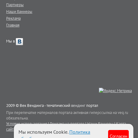
Партнеры
Наши баннеры
Реклама
Главная
Мы в
2009 © Век Вендинга - тематический
вендинг
портал
При перепечатке материалов портала активная гиперссылка на veq.ru
обязательна.
Условия использования
|
Реклама на портале
|
Наши баннеры
|
Карта
сайта
|
Контакты
Мы используем Cookie.
Политика
Согласен