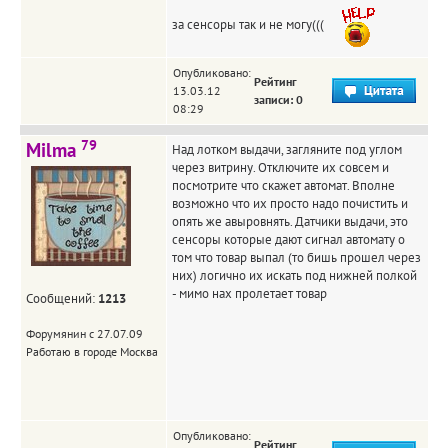
за сенсоры так и не могу(((
Опубликовано:
Рейтинг
13.03.12
записи: 0
08:29
79
Milma
Над лотком выдачи, загляните под углом
через витрину. Отключите их совсем и
посмотрите что скажет автомат. Вполне
возможно что их просто надо почистить и
опять же авыровнять. Датчики выдачи, это
сенсоры которые дают сигнал автомату о
том что товар выпал (то бишь прошел через
них) логично их искать под нижней полкой
- мимо нах пролетает товар
Сообщений:
1213
Форумянин с 27.07.09
Работаю в городе Москва
Опубликовано:
Рейтинг