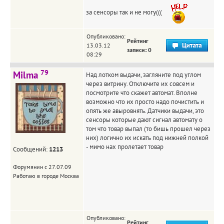
за сенсоры так и не могу(((
Опубликовано:
Рейтинг
13.03.12
записи: 0
08:29
79
Milma
Над лотком выдачи, загляните под углом
через витрину. Отключите их совсем и
посмотрите что скажет автомат. Вполне
возможно что их просто надо почистить и
опять же авыровнять. Датчики выдачи, это
сенсоры которые дают сигнал автомату о
том что товар выпал (то бишь прошел через
них) логично их искать под нижней полкой
- мимо нах пролетает товар
Сообщений:
1213
Форумянин с 27.07.09
Работаю в городе Москва
Опубликовано:
Рейтинг