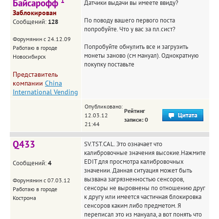
1
Байсарофф
Датчики выдачи вы имеете ввиду?
Заблокирован
По поводу вашего первого поста
Сообщений:
128
попробуйте. Что у вас за пл.сист?
Форумянин с 24.12.09
Попробуйте обнулить все и загрузить
Работаю в городе
монеты заново (см мануал). Однократную
Новосибирск
покупку поставьте
Представитель
компании
China
International Vending
Опубликовано:
Рейтинг
12.03.12
записи: 0
21:44
Q433
SV.TST.CAL. Это означает что
калибровочные значения высокие.Нажмите
EDIT для просмотра калибровочных
Сообщений:
4
значении. Данная ситуация может быть
вызвана загрязненностью сенсоров,
Форумянин с 07.03.12
сенсоры не выровнены по отношению друг
Работаю в городе
к другу или имеется частичная блокировка
Кострома
сенсоров каким либо предметом. Я
переписал это из мануала, а вот понять что