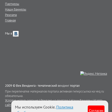
Партнеры
Наши баннеры
Реклама
Главная
Мы в
2009 © Век Вендинга - тематический
вендинг
портал
При перепечатке материалов портала активная гиперссылка на veq.ru
обязательна.
Условия использования
|
Реклама на портале
|
Наши баннеры
|
Карта
сайта
|
Контакты
Мы используем Cookie.
Политика
Согласен