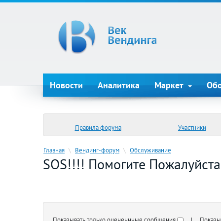
Новости
Аналитика
Маркет
Об
Правила форума
Участники
Главная
\
Вендинг-форум
\
Обслуживание
SOS!!!! Помогите Пожалуйста
Показывать только оцененнные сообщения
| Показыва