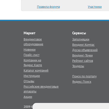
Правила форума
Участники
Маркет
Сервисы
Вендинговое
Заполняшки
оборудование
Вендинг.Компас
Новинки
Доска объявлений
Прайс-лист
Вендинг-Точки
Компании на
Рейтинг сайтов
Яндекс.Карте
Тендеры
Каталог компаний
Инструкции
Поиск по порталу
Отзывы
Яндекс.Поиск
Российские вендинговые
аппараты
Акции
2009 © Век Вендинга - тематический
вендинг
портал