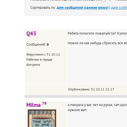
Сортировать по:
дате сообщений (свежие внизу)
|
дате соо
Q43
Ребята помогите пожалуйста!! Купил 
можно ли как нибудь сбросить все в
Сообщений:
6
Форумянин с 31.10.11
Работаю в городе
Кострома
Опубликовано: 31.10.11 21:17
79
Milma
а мануала у вас нет на руках, там д
нужное вам.