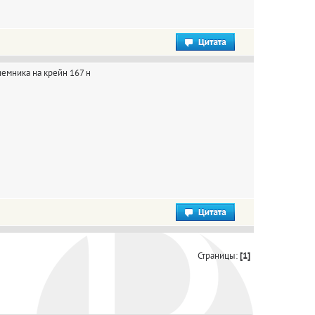
иемника на крейн 167 н
Страницы:
[1]