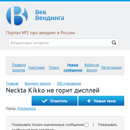
Портал №1 про вендинг в России
Правила
Новые
Войти на
Участники
Поиск
Регистрация
форума
сообщения
форум
Главная
\
Вендинг-форум
\
Обслуживание
Neckta Kikko не горит дисплей
Город:
Дзержинск
Показывать только оцененнные сообщения
| Показывать
сообщения пользователя: