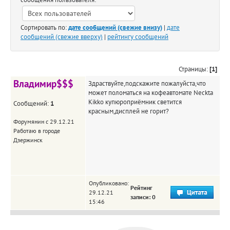
Сортировать по:
дате сообщений (свежие внизу)
|
дате
сообщений (свежие вверху)
|
рейтингу сообщений
Страницы:
[1]
Владимир$$$
Здраствуйте,подскажите пожалуйста,что
может поломаться на кофеавтомате Neckta
Kikko купюроприёмник светится
Сообщений:
1
красным,дисплей не горит?
Форумянин с 29.12.21
Работаю в городе
Дзержинск
Опубликовано:
Рейтинг
29.12.21
записи: 0
15:46