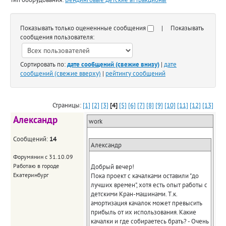
Показывать только оцененнные сообщения
| Показывать
сообщения пользователя:
Сортировать по:
дате сообщений (свежие внизу)
|
дате
сообщений (свежие вверху)
|
рейтингу сообщений
Страницы:
[1]
[2]
[3]
[4]
[5]
[6]
[7]
[8]
[9]
[10]
[11]
[12]
[13]
Александр
work
Сообщений:
14
Александр
Форумянин с 31.10.09
Работаю в городе
Добрый вечер!
Екатеринбург
Пока проект с качалками оставили "до
лучших времен", хотя есть опыт работы с
детскими Кран-машинами. Т.к.
амортизация качалок может превысить
прибыль от их использования. Какие
качалки и где собираетесь брать? - Очень