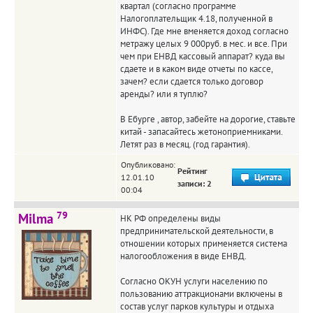
квартал (согласно программе
Налогоплательщик 4.18, полученной в
ИНФС). Где мне вменяется доход согласно
метражу целых 9 000руб. в мес. и все. При
чем при ЕНВД кассовый аппарат? куда вы
сдаете и в каком виде отчеты по кассе,
зачем? если сдается только договор
аренды? или я туплю?
В Ебурге , автор, забейте на дорогие, ставьте
китай - запасайтесь жетоноприемниками.
Летят раз в месяц. (год гарантия).
Опубликовано:
Рейтинг
12.01.10
записи: 2
00:04
79
Milma
НК РФ определены виды
предпринимательской деятельности, в
отношении которых применяется система
налогообложения в виде ЕНВД.
Согласно ОКУН услуги населению по
пользованию аттракционами включены в
состав услуг парков культуры и отдыха