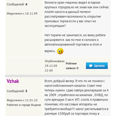
бизнесе.кран-машины видел в парках
Сообщений:
4
крупных городов,но не знаю как они сейчас
платят налоги.в данный момент
Форумянин с 18.11.09
рассматриваем возможность открытия
призовых тиров.если у вас опыт их
эксплуатации?
Нет тирами не занимался ,но вижу ребята
расширяются .как по мне я склонен к
автоматизированной торговли-в этом и
варюсь.
Опубликовано:
Рейтинг
29.12.09
записи: 0
22:40
Vzhak
Всем, добрый вечер. Я что-то не поняла с
налогообложением качалок. Совет мне
теперь нужен. сдаю завтра декларацию за 4
Сообщений:
5
кв. 2009 , отработала на качалках , ЕНВД, по
сути арендую 3 кв.м. ИП. соотв. я правильно
Форумянин с 11.01.10
понимаю, что кассовые аппараты не
Работаю в городе Видное
требуются вообще!!! налог расчитывается в
размере 1500руб за торговую точку в