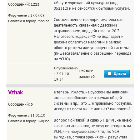
«Услуги учреждений культуры» (код
Сообщений:
1213
052312) и не относятся к бытовым услугам.
Форумянин с 27.07.09
Соответственно, предпринимательская
Работаю в городе Москва
деятельность, связанная с детскими
аттракционами, под действие гл. 26.3
Налогового кодекса РФ не подпадает и
должна облагаться налогами в рамках
общего режима или упрощенной системы
(пишется заявление о разрешени перевода
на УСНО).
Опубликовано:
Рейтинг
12.01.10
записи: 0
19:54
Vzhak
а теперь , пжлста, на русском. вы написали,
что налогообложение в рамках общей
системы и пр... это ... я правильно поступаю,
Сообщений:
5
исходя из поста выше или нет? как понять?
Форумянин с 11.01.10
Вопрос мой такой: я сдаю 3 НДФЛ , не имею
Работаю в городе Видное
кассовых аппаратов, не хочу переходить на
УСН, я не нарушаю закон? то, что УСН
выгоднее, с точки зрения фин. результата