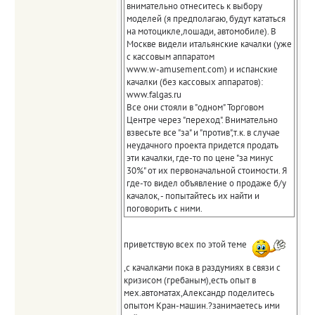
внимательно отнеситесь к выбору
моделей (я предполагаю, будут кататься
на мотоцикле,лошади, автомобиле). В
Москве видели итальянские качалки (уже
с кассовым аппаратом
www.w-amusement.com) и испанские
качалки (без кассовых аппаратов):
www.falgas.ru
Все они стояли в "одном" Торговом
Центре через "переход". Внимательно
взвесьте все "за" и "против",т.к. в случае
неудачного проекта придется продать
эти качалки, где-то по цене "за минус
30%" от их первоначальной стоимости. Я
где-то видел объявление о продаже б/у
качалок, - попытайтесь их найти и
поговорить с ними.
приветствую всех по этой теме
,с качалками пока в раздумиях в связи с
кризисом (гребаным),есть опыт в
мех.автоматах,Александр поделитесь
опытом Кран-машин.?занимаетесь ими