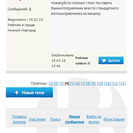
пожалуйста сколько стоит поставить
банкнотоприемник вместо стандартного
Сообщений:
1
жетоноприемника на качалку.
Форумянин с 28.02.10
Работаю в городе
Нижний Новгород
Опубликовано:
Рейтинг
28.02.10
записи: 0
18:46
Страницы:
[1]
[2]
[3]
[4]
[5]
[6]
[7]
[8]
[9]
[10]
[11]
[12]
[13]
Правила
Новые
Войти на
Участники
Поиск
Регистрация
форума
сообщения
форум