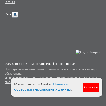
Главная
Мы в
2009 © Век Вендинга - тематический
вендинг
портал
При перепечатке материалов портала активная гиперссылка на veq.ru
обязательна.
Условия использования
|
Реклама на портале
|
Наши баннеры
|
Карта
сайта
|
Контакты
Мы используем Cookie.
Политика
Согласен
обработки персональных данных
.