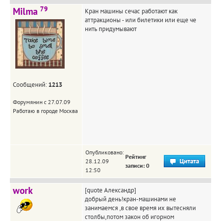
79
Milma
Кран машины сечас работают как
аттракционы - или билетики или еще че
нить придумывают
Сообщений:
1213
Форумянин с 27.07.09
Работаю в городе Москва
Опубликовано:
Рейтинг
28.12.09
записи: 0
12:50
work
[quote Александр]
добрый день!кран-машинами не
занимаемся ,в свое время их вытесняли
столбы,потом закон об игорном