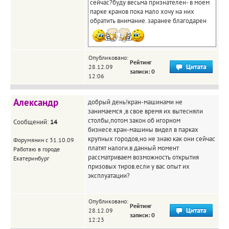
сейчас?буду весьма признателен- в моем
парке кранов пока мало хочу на них
обратить внимание. заранее благодарен
Опубликовано:
Рейтинг
28.12.09
записи: 0
12:06
Александр
добрый день!кран-машинами не
занимаемся ,в свое время их вытесняли
столбы,потом закон об игорном
Сообщений:
14
бизнесе.кран-машины видел в парках
крупных городов,но не знаю как они сейчас
Форумянин с 31.10.09
платят налоги.в данный момент
Работаю в городе
рассматриваем возможность открытия
Екатеринбург
призовых тиров.если у вас опыт их
эксплуатации?
Опубликовано:
Рейтинг
28.12.09
записи: 0
12:23