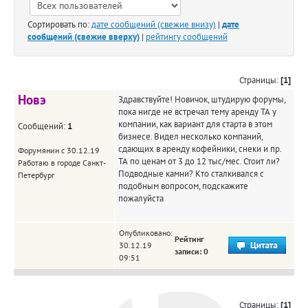
Сортировать по:
дате сообщений (свежие внизу)
|
дате
сообщений (свежие вверху)
|
рейтингу сообщений
Страницы:
[1]
Новэ
Здравствуйте! Новичок, штудирую форумы,
пока нигде не встречал тему аренду ТА у
компании, как вариант для старта в этом
Сообщений:
1
бизнесе. Видел несколько компаний,
сдающих в аренду кофейники, снеки и пр.
Форумянин с 30.12.19
ТА по ценам от 3 до 12 тыс/мес. Стоит ли?
Работаю в городе Санкт-
Подводные камни? Кто сталкивался с
Петербург
подобным вопросом, подскажите
пожалуйста
Опубликовано:
Рейтинг
30.12.19
записи: 0
09:51
Страницы:
[1]