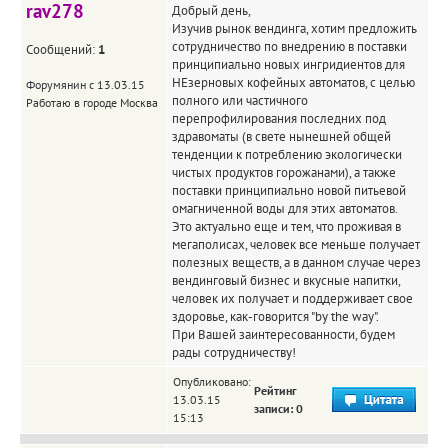
rav278
Добрый день,
Изучив рынок вендинга, хотим предложить
сотрудничество по внедрению в поставки
Сообщений:
1
принципиально новых ингридиентов для
НЕзерновых кофейных автоматов, с целью
Форумянин с 13.03.15
полного или частичного
Работаю в городе Москва
перепрофилирования последних под
здравоматы (в свете нынешней общей
тенденции к потреблению экологически
чистых продуктов горожанами), а также
поставки принципиально новой питьевой
омагниченной воды для этих автоматов.
Это актуально еще и тем, что проживая в
мегаполисах, человек все меньше получает
полезных веществ, а в данном случае через
вендинговый бизнес и вкусные напитки,
человек их получает и поддерживает свое
здоровье, как-говорится "by the way".
При Вашей заинтересованности, будем
рады сотрудничеству!
Опубликовано:
Рейтинг
13.03.15
записи: 0
15:13