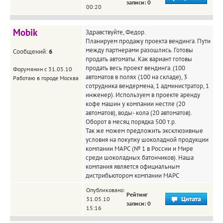
записи: 0
00:20
Mobik
Здравствуйте, Федор.
Планируем продажу проекта вендинга. Пути
между партнерами разошлись. Готовы
Сообщений:
6
продать автоматы. Как вариант готовы
продать весь проект вендинга. (100
Форумянин с 31.05.10
автоматов в полях (100 на складе), 3
Работаю в городе Москва
сотрудника вендермена, 1 администратор, 1
инженер). Используем в проекте аренду
кофе машин у компании нестле (20
автоматов), воды- кола (20 автоматов).
Оборот в месяц порядка 500 т.р.
Так же можем предложить эксклюзивные
условия на покупку шоколадной продукции
компании МАРС (№ 1 в России и Мире
среди шоколадных батончиков). Наша
компания является официальным
дистрибьютором компании МАРС
Опубликовано:
Рейтинг
31.05.10
записи: 0
15:16