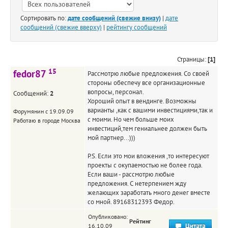
Сортировать по:
дате сообщений (свежие внизу)
|
дате
сообщений (свежие вверху)
|
рейтингу сообщений
Страницы:
[1]
15
fedor87
Рассмотрю любые предложения. Со своей
стороны обеспечу все организационные
вопросы, персонал.
Сообщений:
2
Хороший опыт в вендинге. Возможны
варианты ,как с вашими инвестициями,так и
Форумянин с 19.09.09
с моими. Но чем больше моих
Работаю в городе Москва
инвестиций,тем гениальнее должен быть
мой партнер...)))
P.S. Если это мои вложения ,то интересуют
проекты с окупаемостью не более года.
Если ваши - рассмотрю любые
предложения. С нетерпением жду
желающих заработать много денег вместе
со мной. 89168312393 Федор.
Опубликовано:
Рейтинг
16.10.09