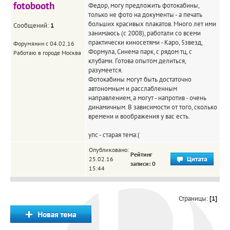
fotobooth
Федор, могу предложить фотокабины,
только не фото на документы - а печать
больших красивых плакатов. Много лет ими
Сообщений:
1
занимаюсь (с 2008), работали со всеми
практически киносетями - Каро, 5звезд,
Форумянин с 04.02.16
Формула, Синема парк, с рядом тц, с
Работаю в городе Москва
клубами. Готова опытом делиться,
разумеется.
Фотокабины могут быть достаточно
автономным и расслабленным
направлением, а могут - напротив - очень
динамичным. В зависимости от того, сколько
времени и воображения у вас есть.
упс - старая тема:(
Опубликовано:
Рейтинг
25.02.16
записи: 0
15:44
Страницы:
[1]