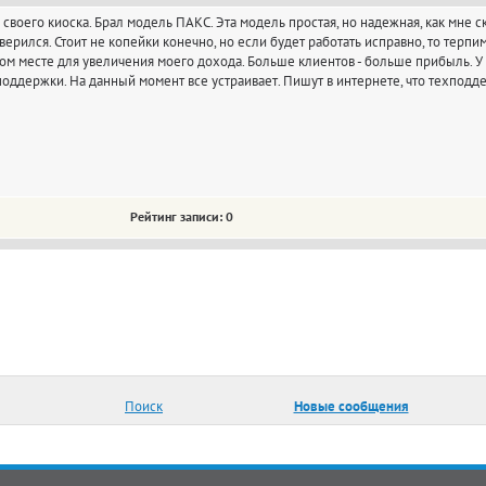
 своего киоска. Брал модель ПАКС. Эта модель простая, но надежная, как мне 
верился. Стоит не копейки конечно, но если будет работать исправно, то терпи
вом месте для увеличения моего дохода. Больше клиентов - больше прибыль. 
поддержки. На данный момент все устраивает. Пишут в интернете, что техподде
Рейтинг записи: 0
Поиск
Новые сообщения