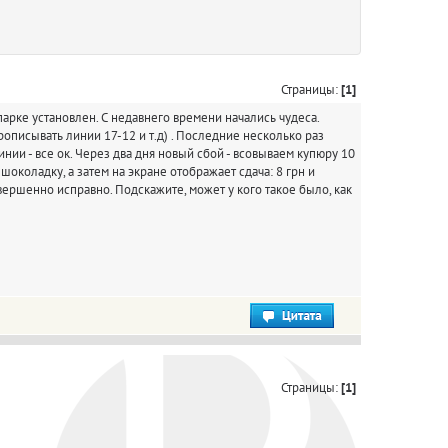
Страницы:
[1]
спарке установлен. С недавнего времени начались чудеса.
рописывать линии 17-12 и т.д) . Последние несколько раз
нии - все ок. Через два дня новый сбой - всовываем купюру 10
шоколадку, а затем на экране отображает сдача: 8 грн и
вершенно исправно. Подскажите, может у кого такое было, как
Страницы:
[1]