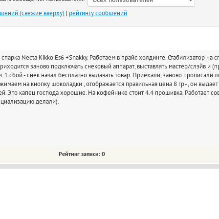
бщений (свежие вверху)
|
рейтингу сообщений
спарка Necta Kikko Es6 +Snakky. Работаем в прайс холдинге. Стабилизатор на 
приходится заново подключать снековый аппарат, выставлять мастер/слэйв и (п
1 сбой - снек начал бесплатно выдавать товар. Приехали, заново прописали ли
ажимаем на кнопку шоколадки , отображается правильная цена 8 грн, он выдает 
ей. Это капец господа хорошие. На кофейнике стоит 4.4 прошивка. Работает со
ициализацию делали).
Рейтинг записи: 0