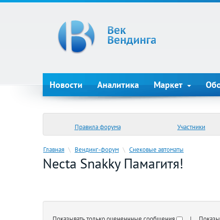
Новости
Аналитика
Маркет
Об
Правила форума
Участники
Главная
\
Вендинг-форум
\
Снековые автоматы
Necta Snakky Памагитя!
Показывать только оцененнные сообщения
| Показыва