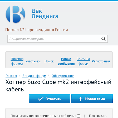
Портал №1 про вендинг в России
Правила
Новые
Войти на
Участники
Поиск
Регистрация
форума
сообщения
форум
Главная
\
Вендинг-форум
\
Обслуживание
Хоппер Suzo Cube mk2 интерфейсный
кабель
Показывать только оцененнные сообщения
| Показывать