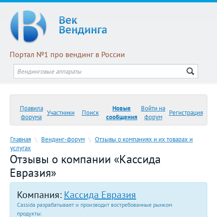
Портал №1 про вендинг в России
Правила
Новые
Войти на
Участники
Поиск
Регистрация
форума
сообщения
форум
Главная
\
Вендинг-форум
\
Отзывы о компаниях и их товарах и
услугах
Отзывы о компании «Кассида
Евразия»
Компания:
Кассида Евразия
Cassida разрабатывает и производит востребованные рынком
продукты: