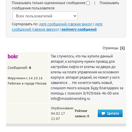
Показывать только оцененнные сообщения
| Показывать
сообщения пользователя:
Сортировать по:
дате сообщений (свежие внизу)
|
дате
сообщений (свежие вверху)
|
рейтингу сообщений
Страницы:
[1]
bokr
Так случилось, что мы купили данный
аппарат, к которому нужен провод для
настройки лифта от клемы на двери до
Сообщений:
4
клемы на плате управления на основном
корпусе. аппарат редкий, но может у кого
Форумянин с 14.10.16
завалялся.... Не хочется паять новый,
Работаю в городе Москва
слишком много концов. Буду благодарен за
помощь с поиском. 8/929/666-46-00 или
info@mosoblvending.ru
Опубликовано:
Рейтинг
04.02.17
записи: 0
22:07