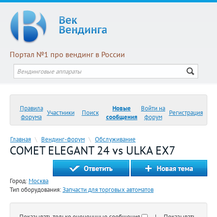
Портал №1 про вендинг в России
Правила
Новые
Войти на
Участники
Поиск
Регистрация
форума
сообщения
форум
Главная
\
Вендинг-форум
\
Обслуживание
COMET ELEGANT 24 vs ULKA EX7
Город:
Москва
Тип оборудования:
Запчасти для торговых автоматов
Показывать только оцененнные сообщения
| Показывать