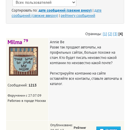
Сортировать по:
дате сообщений (свежие внизу)
|
дате
сообщений (свежие вверху)
|
рейтингу сообщений
Страницы:
[1]
[2]
[3]
[4]
79
Milma
Annie Be
Разве так продают автоматы, на
профильных сайтах, больше похоже на
спам. Кто будет писать неизвестно какой
компании по неизвестно какой почте?
Регистрируйте компанию на сайте
оставляйте все контакты, ставьте автоматы в
каталог.
Сообщений:
1213
Форумянин с 27.07.09
Работаю в городе Москва
Опубликовано:
Рейтинг