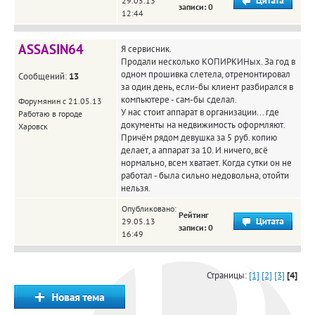
29.05.13
записи: 0
12:44
ASSASIN64
Я сервисник.
Продали несколько КОПИРКИНых. За год в
одном прошивка слетела, отремонтировал
Сообщений:
13
за один день, если-бы клиент разбирался в
компьютере - сам-бы сделал.
Форумянин с 21.05.13
У нас стоит аппарат в организации... где
Работаю в городе
документы на недвижимость оформляют.
Харовск
Причём рядом девушка за 5 руб. копию
делает, а аппарат за 10. И ничего, всё
нормально, всем хватает. Когда сутки он не
работал - была сильно недовольна, отойти
нельзя.
Опубликовано:
Рейтинг
29.05.13
записи: 0
16:49
Страницы:
[1]
[2]
[3]
[4]