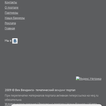
Контакты
О портале
Партнеры
Наши баннеры
Реклама
Главная
Мы в
2009 © Век Вендинга - тематический
вендинг
портал
При перепечатке материалов портала активная гиперссылка на veq.ru
обязательна.
Условия использования
|
Реклама на портале
|
Наши баннеры
|
Карта