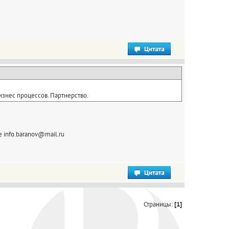
изнес процессов. Партнерство.
е info.baranov@mail.ru
Страницы:
[1]