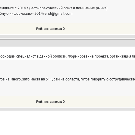
ендинге с 2014 г ( есть практический опыт и понимание рынка).
обную информацию - 2014vend@gmail.com
Рейтинг записи: 0
обходим специалист в данной области. Формирование проекта, организация б
в не много, зато места на 5++, сам из области, готов говорить о сотрудничеств
Рейтинг записи: 0