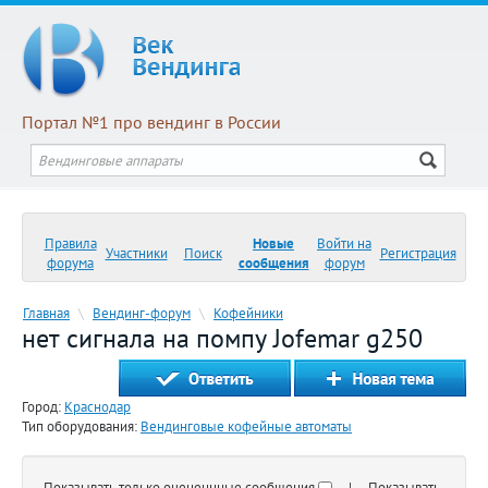
Портал №1 про вендинг в России
Правила
Новые
Войти на
Участники
Поиск
Регистрация
форума
сообщения
форум
Главная
\
Вендинг-форум
\
Кофейники
нет сигнала на помпу Jofemar g250
Город:
Краснодар
Тип оборудования:
Вендинговые кофейные автоматы
Показывать только оцененнные сообщения
| Показывать