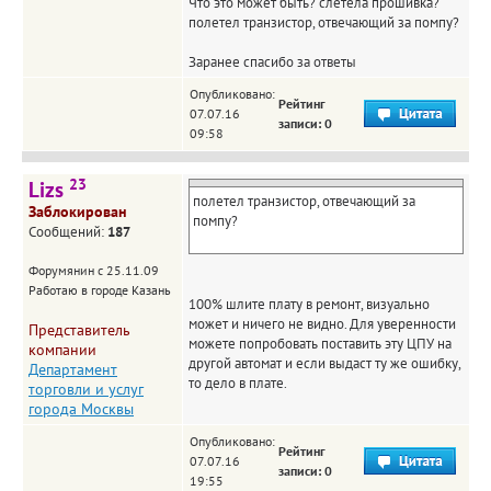
Что это может быть? слетела прошивка?
полетел транзистор, отвечающий за помпу?
Заранее спасибо за ответы
Опубликовано:
Рейтинг
07.07.16
записи: 0
09:58
23
Lizs
полетел транзистор, отвечающий за
Заблокирован
помпу?
Сообщений:
187
Форумянин с 25.11.09
Работаю в городе Казань
100% шлите плату в ремонт, визуально
может и ничего не видно. Для уверенности
Представитель
можете попробовать поставить эту ЦПУ на
компании
другой автомат и если выдаст ту же ошибку,
Департамент
то дело в плате.
торговли и услуг
города Москвы
Опубликовано:
Рейтинг
07.07.16
записи: 0
19:55