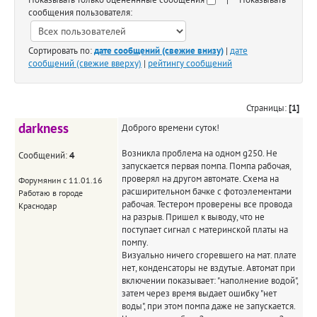
сообщения пользователя:
Сортировать по:
дате сообщений (свежие внизу)
|
дате
сообщений (свежие вверху)
|
рейтингу сообщений
Страницы:
[1]
darkness
Доброго времени суток!
Возникла проблема на одном g250. Не
Сообщений:
4
запускается первая помпа. Помпа рабочая,
проверял на другом автомате. Схема на
Форумянин с 11.01.16
расширительном бачке с фотоэлементами
Работаю в городе
рабочая. Тестером проверены все провода
Краснодар
на разрыв. Пришел к выводу, что не
поступает сигнал с материнской платы на
помпу.
Визуально ничего сгоревшего на мат. плате
нет, конденсаторы не вздутые. Автомат при
включении показывает: "наполнение водой",
затем через время выдает ошибку "нет
воды", при этом помпа даже не запускается.