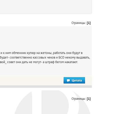
Страницы:
[1]
 и к ним обменник купюр на жетоны, работать они будут в
 будет- соответственно кассовых чеков и БСО некому выдавать,
й_ совет они дать не могут- а штраф бегом накатают.
Страницы:
[1]