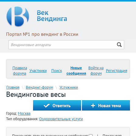
Портал №1 про вендинг в России
Правила
Новые
Войти на
Участники
Поиск
Регистрация
форума
сообщения
форум
Главная
\
Вендинг-форум
\
Услужники
Вендинговые весы
Город:
Москва
Тип оборудования:
Оздоровительные услуги
Показывать только оцененнные сообщения
| Показывать