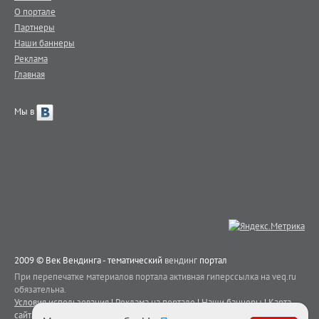
О портале
Партнеры
Наши баннеры
Реклама
Главная
Мы в
2009 © Век Вендинга - тематический
вендинг
портал
При перепечатке материалов портала активная гиперссылка на veq.ru
обязательна.
Условия использования
|
Реклама на портале
|
Наши баннеры
|
Карта
сайта
|
Контакты