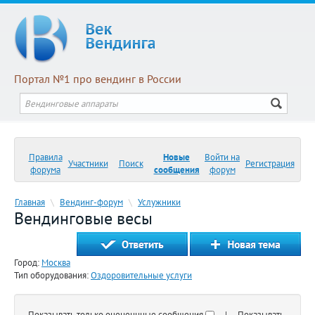
Портал №1 про вендинг в России
Правила
Новые
Войти на
Участники
Поиск
Регистрация
форума
сообщения
форум
Главная
\
Вендинг-форум
\
Услужники
Вендинговые весы
Город:
Москва
Тип оборудования:
Оздоровительные услуги
Показывать только оцененнные сообщения
| Показывать