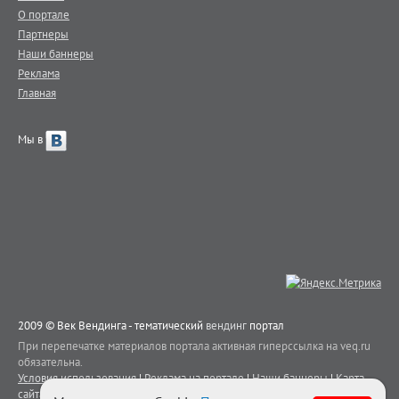
О портале
Партнеры
Наши баннеры
Реклама
Главная
Мы в
2009 © Век Вендинга - тематический
вендинг
портал
При перепечатке материалов портала активная гиперссылка на veq.ru
обязательна.
Условия использования
|
Реклама на портале
|
Наши баннеры
|
Карта
сайта
|
Контакты