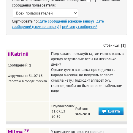
сообщения пользователя:
Сортировать по:
дате сообщений (свежие внизу)
|
дате
сообщений (свежие вверху)
|
рейтингу сообщений
Страницы:
[1]
iiKatrinii
Подскажите пожалуйста, где можно взять в
аренду веденговые весы на несколько
дней?
Сообщений:
1
Организуется выставка, проходимость
народа высокая, но покупать аппарат
Форумянин с 31.07.13
смысла нету. Подходит аппарат б/у,
Работаю в городе Москва
главное, чтобы он был в презентабельном
виде.
Опубликовано:
Рейтинг
31.07.13
записи: 0
10:39
79
Milma
У компании которая их продает -