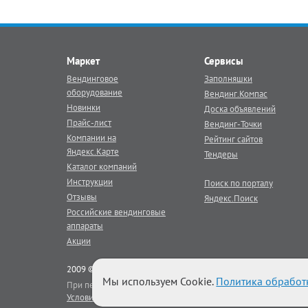
Маркет
Сервисы
Вендинговое
Заполняшки
оборудование
Вендинг.Компас
Новинки
Доска объявлений
Прайс-лист
Вендинг-Точки
Компании на
Рейтинг сайтов
Яндекс.Карте
Тендеры
Каталог компаний
Инструкции
Поиск по порталу
Отзывы
Яндекс.Поиск
Российские вендинговые
аппараты
Акции
2009 © Век Вендинга - тематический
вендинг
портал
Мы используем Cookie.
Политика обработ
При перепечатке материалов портала активная гиперссылка на
Условия использования
|
Реклама на портале
|
Наши баннеры