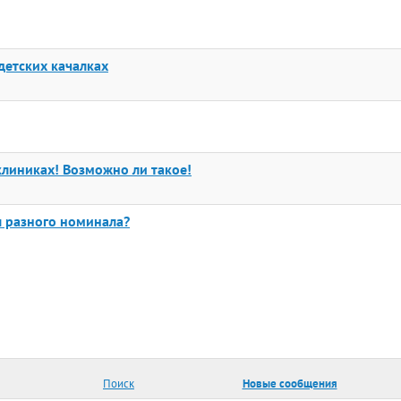
детских качалках
клиниках! Возможно ли такое!
 разного номинала?
Поиск
Новые сообщения