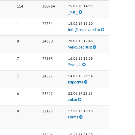
114
360764
25.02.20 14:35
_Nati_
1
22754
18.02.19 18:10
info@smartvend.ru
8
24680
28.02.18 17:46
VendSpecialist
7
25993
16.02.18 13:09
Swelgia
7
24857
14.02.18 23:54
kdpochta
6
23727
22.06.17 22:15
zukor
8
22125
12.12.16 10:18
Milma
1
21664
10.12.16 23:29