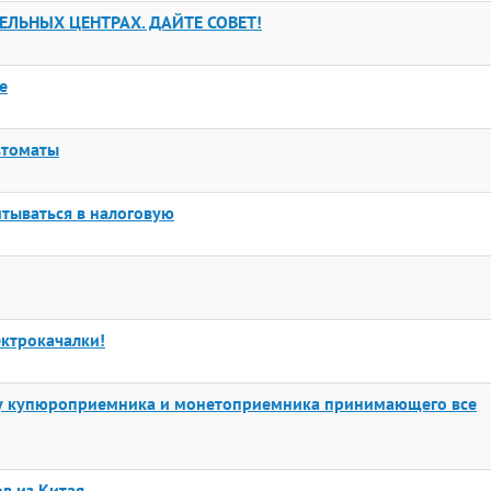
ЕЛЬНЫХ ЦЕНТРАХ. ДАЙТЕ СОВЕТ!
e
втоматы
тываться в налоговую
ектрокачалки!
лку купюроприемника и монетоприемника принимающего все
в из Китая