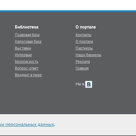
Библиотека
О портале
Правовая база
Контакты
Налоговая база
О портале
Выставки
Партнеры
Интервью
Наши баннеры
Безопасность
Реклама
Вопрос-ответ
Главная
Вендинг в мире
Мы в
ки персональных данных
.
 veq.ru обязательна.
|
Карта сайта
|
Контакты