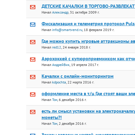
ДЕТСКИЕ КАЧАЛКИ В ТОРГОВО-РАЗВЛЕКАТ
Начал
Александр
, 31 октября 2009 г.
Фискализация и телеметрия протокол Puls
Начал
info@smartvend.ru
, 18 февраля 2019 г.
Где можно купить игровые аттракционы а
Начал
red12
, 24 января 2018 г.
Аэрохоккей с купюроприемником как отчи
Начал
АндрейВик
, 19 апреля 2017 г.
Качалки с онлайн-мониторингом
Начал
kdpochta
, 22 марта 2016 г.
оформление места в т/ц Где стоят ваши эл
Начал
Тон
, 6 декабря 2016 г.
есть ли смысл установки на электрокача
монеты?!
Начал
Тон
, 2 декабря 2016 г.
Заказы запасных частей, монетоприемнико