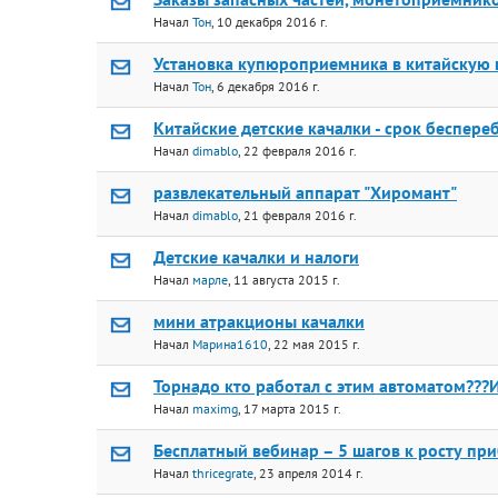
Начал
Тон
, 10 декабря 2016 г.
Установка купюроприемника в китайскую 
Начал
Тон
, 6 декабря 2016 г.
Китайские детские качалки - срок беспер
Начал
dimablo
, 22 февраля 2016 г.
развлекательный аппарат "Хиромант"
Начал
dimablo
, 21 февраля 2016 г.
Детские качалки и налоги
Начал
марле
, 11 августа 2015 г.
мини атракционы качалки
Начал
Марина1610
, 22 мая 2015 г.
Торнадо кто работал с этим автоматом???
Начал
maximg
, 17 марта 2015 г.
Бесплатный вебинар – 5 шагов к росту при
Начал
thricegrate
, 23 апреля 2014 г.