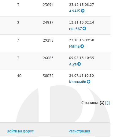
3
23694
23.12.13 08:27
ANAIS
2
24937
12.11.13 02:14
nop367
7
29298
22.10.13 09:38
Milma
3
26083
09.08.13 10:35
Alya
40
58032
24.07.13 10:50
Клондайк
Страницы:
[1]
[2]
Войти на форум
Регистрация