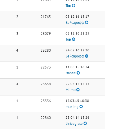
Тон
2
21765
08.12.16 13:17
Байсарофф
3
23079
02.12.16 21:25
Тон
4
23280
24.02.16 12:20
Байсарофф
1
22573
11.08.15 16:34
марле
4
23658
22.05.15 12:33
Milma
1
23336
17.03.15 10:38
maximg
1
22860
23.04.14 13:26
thricegrate