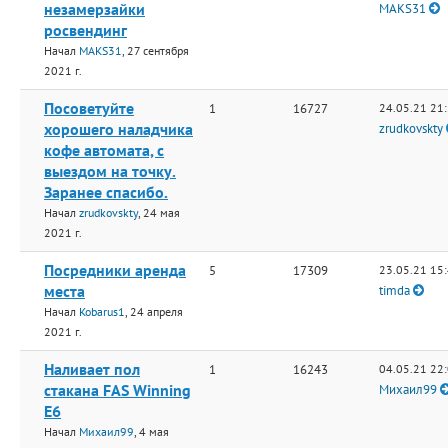
незамерзайки
MAKS31
росвендинг
Начал
MAKS31
, 27 сентября
2021 г.
Посоветуйте
1
16727
24.05.21 21
хорошего наладчика
zrudkovskty
кофе автомата, с
выездом на точку.
Заранее спасибо.
Начал
zrudkovskty
, 24 мая
2021 г.
Посредники аренда
5
17309
23.05.21 15
места
timda
Начал
Kobarus1
, 24 апреля
2021 г.
Наливает пол
1
16243
04.05.21 22
стакана FAS Winning
Михаил99
E6
Начал
Михаил99
, 4 мая