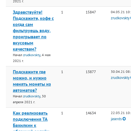
2021 г.
Здравствуйте!
1
15847
04.05.21 10
Подскажите, кофе с
zrudkovskty
когда сам
фильтруешь воду,
проигрывает по
вкусовым
качествам?
Начал
zrudkovskty
, 4 мая
2021 г.
Подскажите где
1
13877
30.04.21 08
можно, и нужно
zrudkovskty
менять монеты из
автоматов?
Начал
zrudkovskty
, 30
апреля 2021 г.
Как реализовать
1
14634
22.03.21 10
подключения ТА
jaserds
Бахилкин к