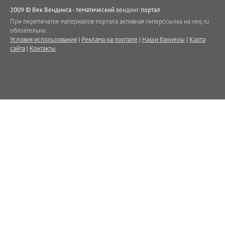
2009 © Век Вендинга - тематический
вендинг
портал
При перепечатке материалов портала активная гиперссылка на veq.ru
обязательна.
Условия использования
|
Реклама на портале
|
Наши баннеры
|
Карта
сайта
|
Контакты