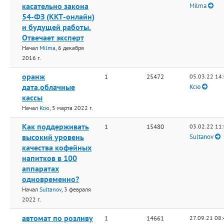
касательно закона
Milma
54-ФЗ (ККТ-онлайн)
и будущей работы.
Отвечает эксперт
Начал
Milma
, 6 декабря
2016 г.
оранж
1
25472
05.03.22 14
дата,облачные
Ксю
кассы
Начал
Ксю
, 5 марта 2022 г.
Как поддерживать
1
15480
03.02.22 11
высокий уровень
Sultanov
качества кофейных
напитков в 100
аппаратах
одновременно?
Начал
Sultanov
, 3 февраля
2022 г.
автомат по розливу
1
14661
27.09.21 08