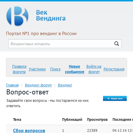
Портал №1 про вендинг в России
Правила
Новые
Войти на
Участники
Поиск
Регистрация
форума
сообщения
форум
Главная
\
Вендинг-форум
\
Вендинг
Вопрос-ответ
Задавайте свои вопросы - мы постараемся на них
ответить
Тема
Публикаций
Просмотров
Последняя 
Сбор вопросов
1
22389
06.12.16 12