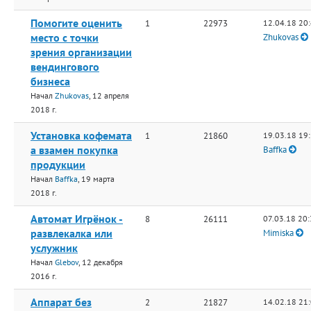
Помогите оценить
1
22973
12.04.18 20
место с точки
Zhukovas
зрения организации
вендингового
бизнеса
Начал
Zhukovas
, 12 апреля
2018 г.
Установка кофемата
1
21860
19.03.18 19
а взамен покупка
Baffka
продукции
Начал
Baffka
, 19 марта
2018 г.
Автомат Игрёнок -
8
26111
07.03.18 20
развлекалка или
Mimiska
услужник
Начал
Glebov
, 12 декабря
2016 г.
Аппарат без
2
21827
14.02.18 21