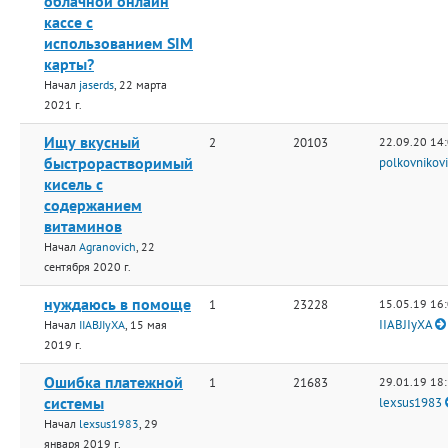
облачной онлайн
кассе с
использованием SIM
карты?
Начал
jaserds
, 22 марта
2021 г.
Ищу вкусный
2
20103
22.09.20 14
быстрорастворимый
polkovnikov
кисель с
содержанием
витаминов
Начал
Agranovich
, 22
сентября 2020 г.
нуждаюсь в помоще
1
23228
15.05.19 16
IIABJIyXA
Начал
IIABJIyXA
, 15 мая
2019 г.
Ошибка платежной
1
21683
29.01.19 18
системы
lexsus1983
Начал
lexsus1983
, 29
января 2019 г.