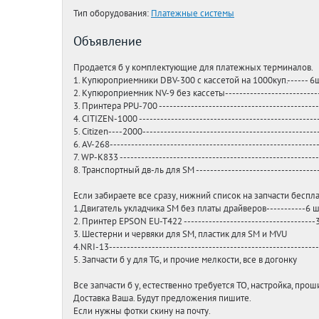
Тип оборудования:
Платежные системы
Объявление
Продается б у комплектующие для платежных терминалов.
1. Купюроприемники DBV-300 с кассетой на 1000куп.------ 6
2. Купюроприемник NV-9 без кассеты--------------------------
3. Принтера PPU-700 ---------------------------------------------
4. CITIZEN-1000 --------------------------------------------------
5. Citizen----2000-------------------------------------------------
6. AV-268----------------------------------------------------------
7. WP-K833 -------------------------------------------------------
8. Транспортный дв-ль для SM -----------------------------------
Если забираете все сразу, нижний список на запчасти беспл
1.Двигатель укладчика SM без платы драйверов-----------6 ш
2. Принтер EPSON EU-T422 -------------------------------------
3. Шестерни и червяки для SM, пластик для SM и MVU
4.NRI-13----------------------------------------------------------
5. Запчасти б у для TG, и прочие мелкости, все в догонку
Все запчасти б у, естественно требуется ТО, настройка, прош
Доставка Ваша. Будут предложения пишите.
Если нужны фотки скину на почту.