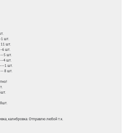
шт.
-1 шт.
 11 шт.
--6 шт.
---5 шт.
---4 шт.
----1 шт.
-- 8 шт.
атно!
т.
3шт.
-8шт.
ивка, калибровка. Отправлю любой т.к.