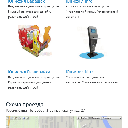
Юнисэил Барашек
Юнисэил info
Вендинговые детские аттракционы
:
Киоски сопутствующих услуг
:
Игровой автомат для детей с
Музыкальный киоск (музыкальный
развивающей игрой
автомат)
Юнисэил Развивайка
Юнисэил Muz
Вендинговые детские аттракционы
:
Музыкальные вендинговые
Игровой терминал для детей с
автоматы
: Музыкальный терминал
развивающей игрой
Схема проезда
Россия, Санкт-Петербург, Партизанская улица, 27