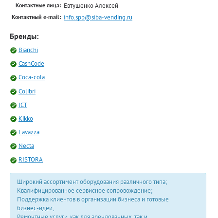
Евтушенко Алексей
Контактные лица:
info.spb@siba-vending.ru
Контактный e-mail:
Бренды:
Bianchi
CashCode
Coca-cola
Colibri
ICT
Kikko
Lavazza
Necta
RISTORA
Широкий ассортимент оборудования различного типа;
Квалифицированное сервисное сопровождение;
Поддержка клиентов в организации бизнеса и готовые
бизнес-идеи;
Ремонтные услуги, как для арендованных, так и