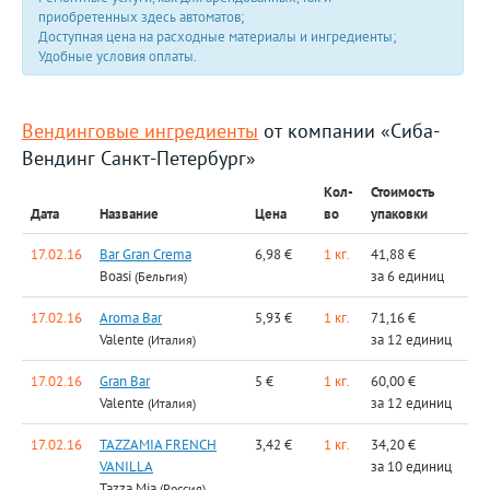
приобретенных здесь автоматов;
Доступная цена на расходные материалы и ингредиенты;
Удобные условия оплаты.
Вендинговые ингредиенты
от компании «Сиба-
Вендинг Санкт-Петербург»
Кол-
Стоимость
Дата
Название
Цена
во
упаковки
17.02.16
Bar Gran Crema
6,98 €
1 кг.
41,88 €
Boasi
за 6 единиц
(Бельгия)
17.02.16
Aroma Bar
5,93 €
1 кг.
71,16 €
Valente
за 12 единиц
(Италия)
17.02.16
Gran Bar
5 €
1 кг.
60,00 €
Valente
за 12 единиц
(Италия)
17.02.16
TAZZAMIA FRENCH
3,42 €
1 кг.
34,20 €
VANILLA
за 10 единиц
Tazza Mia
(Россия)