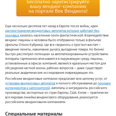
Бесплатно зарегистрируйте
вашу вендинг-компанию
на портале Век Вендинга!
Еще несколько десятков лет назад в Европе после войны, идея
распространения вендинговых автоматов которые работают без
продавца
, казалась населению почти фантастической. Взаимодействие
вендинг-машины и человека было отображено только в фильмах
(фильмы Стэнли Кубрика), где все сводилось к простым жестам —
введение монеты, нажимание рычага, выпадение товара. Но бизнес
быстро рассмотрел потенциал за автоматизированными устройствами.
Аппараты гармонично вписываются в окружающую среду, машины,
установленные в офисах компаний, являются идеальным местом для
обсуждения частной жизни, рабочих вопросов — даже существуют
реальные академические исследования повреждающие это.
Российские вендинговые компании предлагают всю цепочку услуг, от
установки вендинговых автоматов
и полного обслуживания до
продажи
ингредиентов и наполнителей
. Автоматы и ингредиенты российского
производства, экспортные из стран Европы, США, Китая — практически
вся мировая линейка вендингового оборудования, реализуется
российскими вендинговыми компаниями.
Специальные материалы