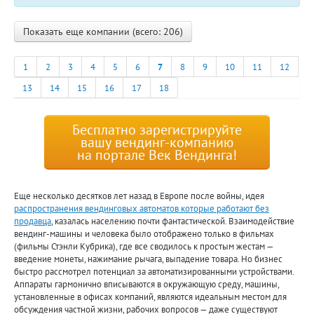
Показать еще компании (всего: 206)
1
2
3
4
5
6
7
8
9
10
11
12
13
14
15
16
17
18
Бесплатно зарегистрируйте
вашу вендинг-компанию
на портале Век Вендинга!
Еще несколько десятков лет назад в Европе после войны, идея
распространения вендинговых автоматов которые работают без
продавца
, казалась населению почти фантастической. Взаимодействие
вендинг-машины и человека было отображено только в фильмах
(фильмы Стэнли Кубрика), где все сводилось к простым жестам —
введение монеты, нажимание рычага, выпадение товара. Но бизнес
быстро рассмотрел потенциал за автоматизированными устройствами.
Аппараты гармонично вписываются в окружающую среду, машины,
установленные в офисах компаний, являются идеальным местом для
обсуждения частной жизни, рабочих вопросов — даже существуют