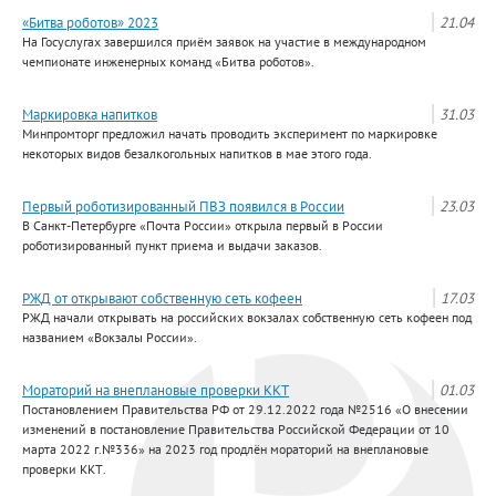
«Битва роботов» 2023
21.04
На Госуслугах завершился приём заявок на участие в международном
чемпионате инженерных команд «Битва роботов».
Маркировка напитков
31.03
Минпромторг предложил начать проводить эксперимент по маркировке
некоторых видов безалкогольных напитков в мае этого года.
Первый роботизированный ПВЗ появился в России
23.03
В Санкт-Петербурге «Почта России» открыла первый в России
роботизированный пункт приема и выдачи заказов.
РЖД от открывают собственную сеть кофеен
17.03
РЖД начали открывать на российских вокзалах собственную сеть кофеен под
названием «Вокзалы России».
Мораторий на внеплановые проверки ККТ
01.03
Постановлением Правительства РФ от 29.12.2022 года №2516 «О внесении
изменений в постановление Правительства Российской Федерации от 10
марта 2022 г.№336» на 2023 год продлён мораторий на внеплановые
проверки ККТ.