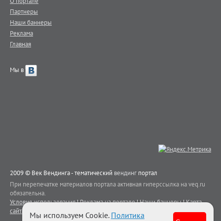
О портале
Партнеры
Наши баннеры
Реклама
Главная
Мы в
2009 © Век Вендинга - тематический
вендинг
портал
При перепечатке материалов портала активная гиперссылка на veq.ru
обязательна.
Условия использования
|
Реклама на портале
|
Наши баннеры
|
Карта
сайта
|
Контакты
Мы используем Cookie.
Политика