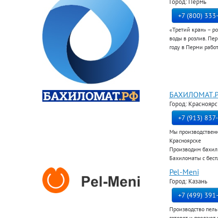
Город: Пермь
+7 (800) 333
«Третий кран» – р
воды в розлив. Пе
году в Перми работ
БАХИЛОМАТ.
Город: Красноярс
+7 (913) 837
Мы производственн
Красноярске
Производим бахилы
Бахиломаты с бесп
Pel-Meni
Город: Казань
+7 (499) 391
Производство пель
готовят и продают