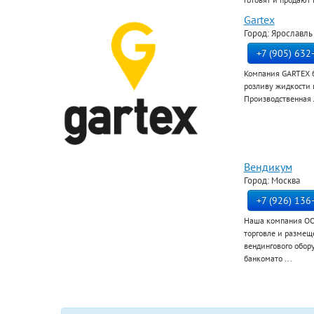
Gartex
Город: Ярославль
+7 (905) 632
Компания GARTEX б
розливу жидкости в
Производственная л
Вендикум
Город: Москва
+7 (926) 136
Наша компания ОО
торговле и размещ
вендингового обор
банкомато ...