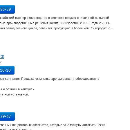
-83-59
оссийский пионер аквавендинга в сегменте продаж очищенной питьевой
рвые производственные решения компании известны с 2008 года, с 2014
ает завод полного цикла, реализуя продукцию в более чем 75 городах Р ...
РФ
к
-10-10
ая компания. Продажа установка аренда вендинг оборудования в
 и бахилы в капсулах.
латной установкой.
-29-67
менных вендинговых автоматов, которые за 2 минуты автоматически
 горячие пельмешки!