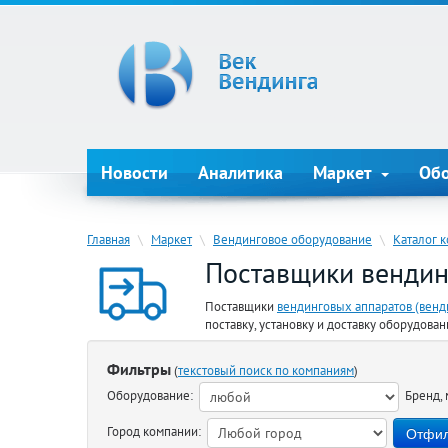
Новости
Аналитика
Маркет
Об
Главная
\
Маркет
\
Вендинговое оборудование
\
Каталог 
Поставщики вендин
Поставщики
вендинговых аппаратов (венд
поставку, установку и доставку оборудова
Фильтры
(
текстовый поиск по компаниям
)
Оборудование:
Бренд, 
Город компании: