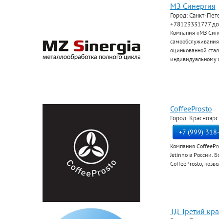
МЗ Синергия
Город: Санкт-Пет
+78123331777 до
Компания «МЗ Сине
самообслуживания 
оцинкованной стали
индивидуальному п
CoffeeProsto
Город: Красноярс
+7 (999) 318
Компания CoffeePr
Jetinno в России. 
CoffeeProsto, поз
ТД Третий кр