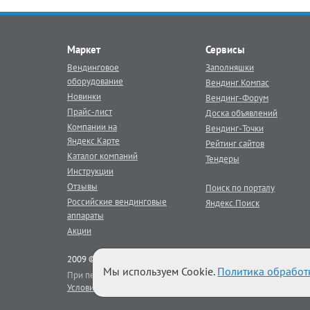
Маркет
Сервисы
Вендинговое
Заполняшки
оборудование
Вендинг.Компас
Новинки
Вендинг-Форум
Прайс-лист
Доска объявлений
Компании на
Вендинг-Точки
Яндекс.Карте
Рейтинг сайтов
Каталог компаний
Тендеры
Инструкции
Отзывы
Поиск по порталу
Российские вендинговые
Яндекс.Поиск
аппараты
Акции
2009 © Век Вендинга - тематический
вендинг
портал
Мы используем Cookie.
Политика обработ
При перепечатке материалов портала активная гиперссылка на
Условия использования
|
Реклама на портале
|
Наши баннеры