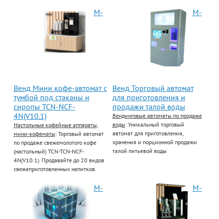
М-
М-
Венд Мини кофе-автомат с
Венд Торговый автомат
тумбой под стаканы и
для приготовления и
сиропы TCN-NCF-
продажи талой воды
4N(V10.1)
Вендинговые автоматы по продаже
воды
: Уникальный торговый
Настольные кофейные аппараты,
автомат для приготовления,
мини-кофематы
: Торговый автомат
хранения и порционной продажи
по продаже свежемолотого кофе
талой питьевой воды
(настольный) TCN-TCN-NCF-
4N(V10.1). Продавайте до 20 видов
свежеприготовленных напитков.
М-
М-