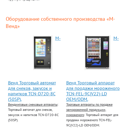
Оборудование собственного производства «М-
Венд»
М-
М-
Венд Торговый автомат
Венд Торговый аппарат
для снеков, закусок и
для продажи мороженого
напитков TCN-D720-8C
TCN-FEL-9C(V22)-LD
(50SP).
OEM/ODM.
Вендинговые снековые аппараты
:
Торговые аппараты по продаже
Торговый автомат для снеков,
замороженной продукции,
закусок и напитков TCN-D720-8C
мороженого
: Торговый аппарат для
(50SP).
продажи мороженого TCN-FEL-
9C(V22)-LD OEM/ODM.