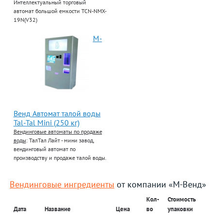
Интеллектуальный торговый
автомат большой емкости TCN-NMX-
19N(V32)
М-
Венд Автомат талой воды
Tal-Tal Mini (250 кг)
Вендинговые автоматы по продаже
воды
: ТалТал Лайт - мини завод,
вендинговый автомат по
производству и продаже талой воды.
Вендинговые ингредиенты
от компании «М-Венд»
Кол-
Стоимость
Дата
Название
Цена
во
упаковки