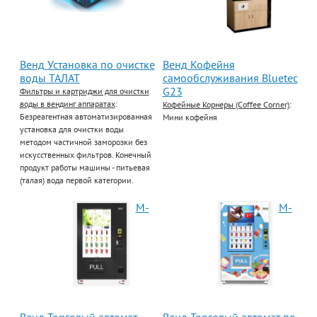
Венд Установка по очистке
Венд Кофейня
воды ТАЛАТ
самообслуживания Bluetec
G23
Фильтры и картриджи для очистки
воды в вендинг аппаратах
:
Кофейные Корнеры (Coffee Corner)
:
Безреагентная автоматизированная
Мини кофейня
установка для очистки воды
методом частичной заморозки без
искусственных фильтров. Конечный
продукт работы машины - питьевая
(талая) вода первой категории.
М-
М-
Венд Торговый автомат
Венд Торговый автомат по