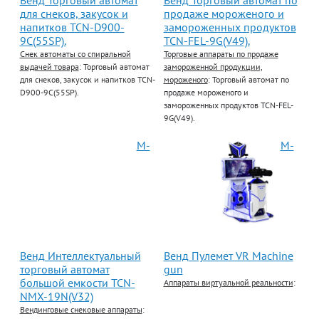
для снеков, закусок и
продаже мороженого и
напитков TCN-D900-
замороженных продуктов
9C(55SP).
TCN-FEL-9G(V49).
Снек автоматы со спиральной
Торговые аппараты по продаже
выдачей товара
: Торговый автомат
замороженной продукции,
для снеков, закусок и напитков TCN-
мороженого
: Торговый автомат по
D900-9C(55SP).
продаже мороженого и
замороженных продуктов TCN-FEL-
9G(V49).
М-
М-
Венд Интеллектуальный
Венд Пулемет VR Machine
торговый автомат
gun
большой емкости TCN-
Аппараты виртуальной реальности
:
NMX-19N(V32)
Вендинговые снековые аппараты
: