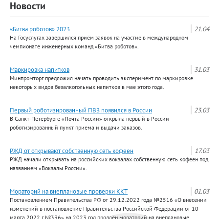
Новости
«Битва роботов» 2023
21.04
На Госуслугах завершился приём заявок на участие в международном
чемпионате инженерных команд «Битва роботов».
Маркировка напитков
31.03
Минпромторг предложил начать проводить эксперимент по маркировке
некоторых видов безалкогольных напитков в мае этого года.
Первый роботизированный ПВЗ появился в России
23.03
В Санкт-Петербурге «Почта России» открыла первый в России
роботизированный пункт приема и выдачи заказов.
РЖД от открывают собственную сеть кофеен
17.03
РЖД начали открывать на российских вокзалах собственную сеть кофеен под
названием «Вокзалы России».
Мораторий на внеплановые проверки ККТ
01.03
Постановлением Правительства РФ от 29.12.2022 года №2516 «О внесении
изменений в постановление Правительства Российской Федерации от 10
марта 2022 г.№336» на 2023 год продлён мораторий на внеплановые