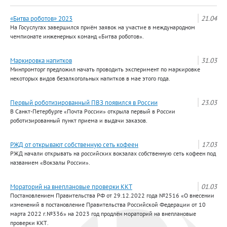
«Битва роботов» 2023
21.04
На Госуслугах завершился приём заявок на участие в международном
чемпионате инженерных команд «Битва роботов».
Маркировка напитков
31.03
Минпромторг предложил начать проводить эксперимент по маркировке
некоторых видов безалкогольных напитков в мае этого года.
Первый роботизированный ПВЗ появился в России
23.03
В Санкт-Петербурге «Почта России» открыла первый в России
роботизированный пункт приема и выдачи заказов.
РЖД от открывают собственную сеть кофеен
17.03
РЖД начали открывать на российских вокзалах собственную сеть кофеен под
названием «Вокзалы России».
Мораторий на внеплановые проверки ККТ
01.03
Постановлением Правительства РФ от 29.12.2022 года №2516 «О внесении
изменений в постановление Правительства Российской Федерации от 10
марта 2022 г.№336» на 2023 год продлён мораторий на внеплановые
проверки ККТ.