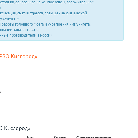
етодика, основанная на комплексном, положительном
а
оксикация, снятия стресса, повышение физической
 увеличения
 работы головного мозга и укрепления иммунитета.
ование запатентовано.
нные производители в России!
«PRO Кислород»
х
O Кислород»
Цена
Кол-во
Стоимость упаковки