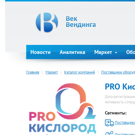
Новости
Аналитика
Маркет
Об
Главная
\
Маркет
\
Каталог компаний
\
Поставщики обору
PRO Ки
Дата регистрации
Активность сотр
Сегменты:
Поставщики
Поставщики