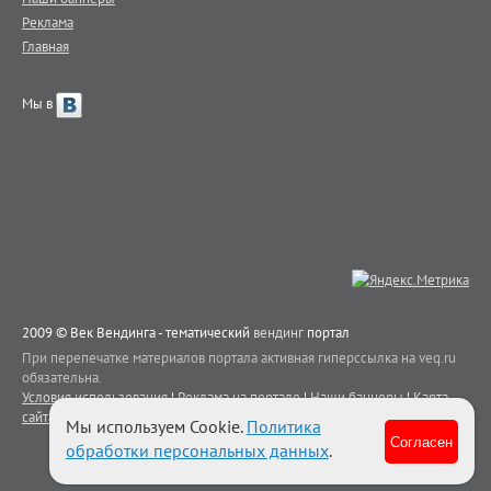
Реклама
Главная
Мы в
2009 © Век Вендинга - тематический
вендинг
портал
При перепечатке материалов портала активная гиперссылка на veq.ru
обязательна.
Условия использования
|
Реклама на портале
|
Наши баннеры
|
Карта
сайта
|
Контакты
Мы используем Cookie.
Политика
Согласен
обработки персональных данных
.