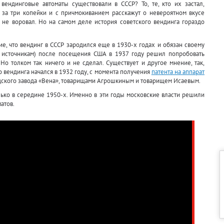
вендинговые автоматы существовали в СССР? То, те, кто их застал,
 за три копейки и с причмокиванием расскажут о невероятном вкусе
 не воровал. Но на самом деле история советского вендинга гораздо
ие, что вендинг в СССР зародился еще в 1930-х годах и обязан своему
м источникам) после посещения США в 1937 году решил попробовать
Но толком так ничего и не сделал. Существует и другое мнение, так,
о вендинга начался в 1932 году, с момента получения
патента на аппарат
ского завода «Вена», товарищами Агрошкиным и товарищем Исаевым.
лько в середине 1950-х. Именно в эти годы московские власти решили
атов.