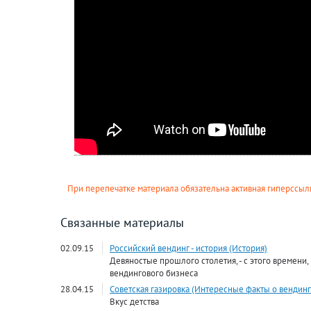
При перепечатке материала обязательна активная гиперссылк
Связанные материалы
02.09.15
Российский вендинг - история (История)
Девяностые прошлого столетия, - с этого времени,
вендингового бизнеса
28.04.15
Советская газировка (Интересные факты о вендинг
Вкус детства