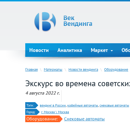
Новости
Аналитика
Маркет
Об
Главная
\
Материалы
\
Новости вендинга
\
Оборудование
Экскурс во времена советски
4 августа 2022 г.
Тэги:
вендинг в России
,
кофейные автоматы
,
снековые автоматы
Город:
г. Москва \ Москва
Оборудование:
Снековые автоматы