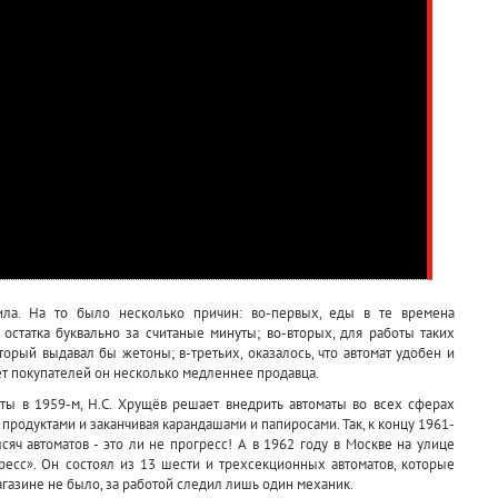
ила. На то было несколько причин: во-первых, еды в те времена
 остатка буквально за считаные минуты; во-вторых, для работы таких
орый выдавал бы жетоны; в-третьих, оказалось, что автомат удобен и
ет покупателей он несколько медленнее продавца.
ты в 1959-м, Н.С. Хрущёв решает внедрить автоматы во всех сферах
ая продуктами и заканчивая карандашами и папиросами. Так, к концу 1961-
яч автоматов - это ли не прогресс! А в 1962 году в Москве на улице
ресс». Он состоял из 13 шести и трехсекционных автоматов, которые
газине не было, за работой следил лишь один механик.