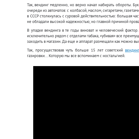
Так, вендинг медленно, но верно начал набирать обороты. Бук
очереди из автоматов: с колбасой, маслом, сигаретами, газетам
в СССР столкнулась с суровой действительностью: большая час
не обладали высокой надежностью; но главной причиной прова
В упадке вендинга в те годы виноват и человеческий фактор
исключительно рядом с отделами табака, «убивая» все преимущ
заходить в магазин. Да еще и аппарат размещали как можно вы
Так, просуществовав чуть больше 15 лет советский
вендин
газировки... Которую мы все вспоминаем с ностальгией.