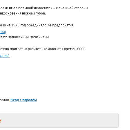
зировки имел большой недостаток— с внешней стороны
рикосновения нижней губой.
нию на 1978 год объединяло 74 предприятия.
юза)
 "автоматическими магазинами
можно поиграть в раритетные автоматы времен СССР.
вание)
ортал.
Вход с паролем
е