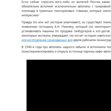
Если сейчас спросить кого-либо из жителей России, какие 
обязательно вспомнят исключительно автоматы с газировкой
лимонада в граненых многоразовых стаканах, которые никто
интереснее!
Правда это или нет (история умалчивает), но существует мнен
появлению господину А.И. Микояну, который (по некоторы
устанавливать машины по продаже гамбургеров и хот-догов. 
некоторые эксперты утверждают, что отсчет истории советског
для изготовления газированных вод
двумя рабочими ленинград
В 1940-е года про автоматы надолго забыли. А вспомнили то
поэкспериментировать и открыть в столице парочку кафе-автом