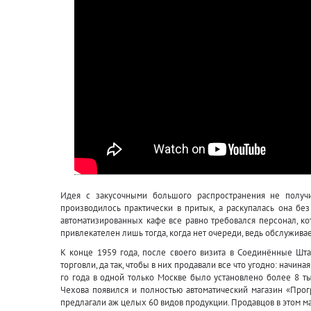
Идея с закусочными большого распространения не получ
производилось практически в притык, а раскупалась она без
автоматизированных кафе все равно требовался персонал, кот
привлекателен лишь тогда, когда нет очереди, ведь обслужива
К конце 1959 года, после своего визита в Соединённые Шта
торговли, да так, чтобы в них продавали все что угодно: начин
го года в одной только Москве было установлено более 8 тыс
Чехова появился и полностью автоматический магазин «Прог
предлагали аж целых 60 видов продукции. Продавцов в этом ма