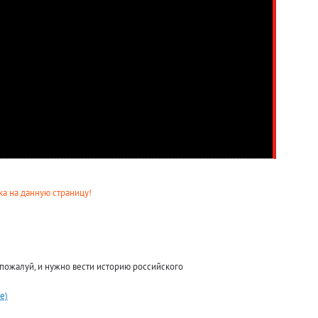
а на данную страницу!
 пожалуй, и нужно вести историю российского
е)