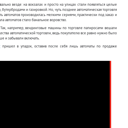
вально везде: на вокзалах и просто на улицах стали появляться целые
и, бутербродами и газировкой. Но, чуть позднее автоматическая торговля
ть автоматов производилась мелкими сериями, практически под заказ и
ла автоматов стало банальное воровство.
. Так, например, вендинговые машины по торговле папиросами вешали
ества автоматической торговли, ведь покупателю все равно нужно было
ше и забывали включать.
г
пришел в упадок, оставив после себя лишь автоматы по продаже