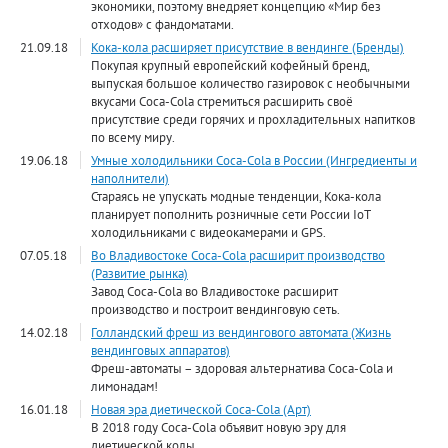
экономики, поэтому внедряет концепцию «Мир без
отходов» с фандоматами.
21.09.18
Кока-кола расширяет присутствие в вендинге (Бренды)
Покупая крупный европейский кофейный бренд,
выпуская большое количество газировок с необычными
вкусами Coca-Cola стремиться расширить своё
присутствие среди горячих и прохладительных напитков
по всему миру.
19.06.18
Умные холодильники Coca-Cola в России (Ингредиенты и
наполнители)
Стараясь не упускать модные тенденции, Кока-кола
планирует пополнить розничные сети России IoT
холодильниками с видеокамерами и GPS.
07.05.18
Во Владивостоке Coca-Cola расширит производство
(Развитие рынка)
Завод Coca-Cola во Владивостоке расширит
производство и построит вендинговую сеть.
14.02.18
Голландский фреш из вендингового автомата (Жизнь
вендинговых аппаратов)
Фреш-автоматы – здоровая альтернатива Coca-Cola и
лимонадам!
16.01.18
Новая эра диетической Coca-Cola (Арт)
В 2018 году Coca-Cola объявит новую эру для
диетической колы