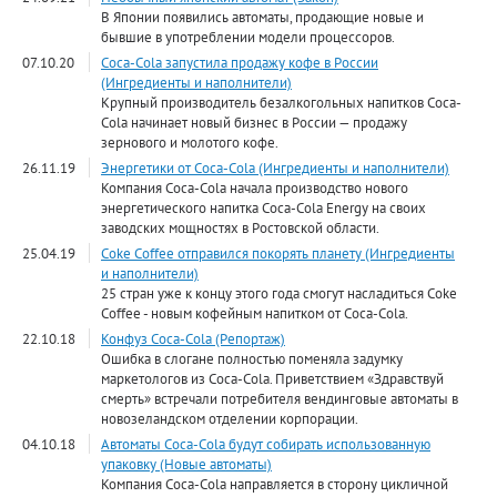
В Японии появились автоматы, продающие новые и
бывшие в употреблении модели процессоров.
07.10.20
Coca-Cola запустила продажу кофе в России
(Ингредиенты и наполнители)
Крупный производитель безалкогольных напитков Coca-
Cola начинает новый бизнес в России — продажу
зернового и молотого кофе.
26.11.19
Энергетики от Сoca-Cola (Ингредиенты и наполнители)
Компания Coca-Cola начала производство нового
энергетического напитка Coca-Cola Energy на своих
заводских мощностях в Ростовской области.
25.04.19
Coke Coffee отправился покорять планету (Ингредиенты
и наполнители)
25 стран уже к концу этого года смогут насладиться Coke
Coffee - новым кофейным напитком от Coca-Cola.
22.10.18
Конфуз Coca-Cola (Репортаж)
Ошибка в слогане полностью поменяла задумку
маркетологов из Coca-Cola. Приветствием «Здравствуй
смерть» встречали потребителя вендинговые автоматы в
новозеландском отделении корпорации.
04.10.18
Автоматы Coca-Cola будут собирать использованную
упаковку (Новые автоматы)
Компания Coca-Cola направляется в сторону цикличной