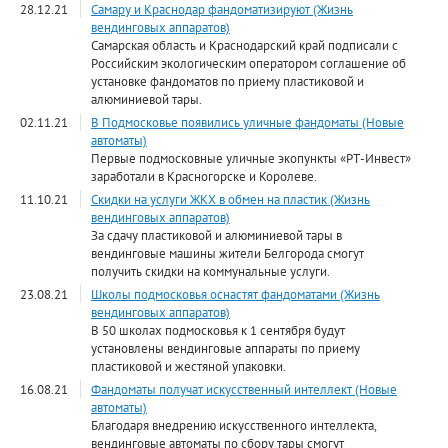
28.12.21
Самару и Краснодар фандоматизируют (Жизнь
вендинговых аппаратов)
Самарская область и Краснодарский край подписали с
Российским экологическим оператором соглашение об
установке фандоматов по приему пластиковой и
алюминиевой тары.
02.11.21
В Подмосковье появились уличные фандоматы (Новые
автоматы)
Первые подмосковные уличные экопункты «РТ-Инвест»
заработали в Красногорске и Королеве.
11.10.21
Скидки на услуги ЖКХ в обмен на пластик (Жизнь
вендинговых аппаратов)
За сдачу пластиковой и алюминиевой тары в
вендинговые машины жители Белгорода смогут
получить скидки на коммунальные услуги.
23.08.21
Школы подмосковья оснастят фандоматами (Жизнь
вендинговых аппаратов)
В 50 школах подмосковья к 1 сентября будут
установлены вендинговые аппараты по приему
пластиковой и жестяной упаковки.
16.08.21
Фандоматы получат искусственный интеллект (Новые
автоматы)
Благодаря внедрению искусственного интеллекта,
вендинговые автоматы по сбору тары смогут