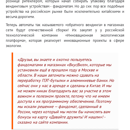
рознице ритейлером, который начал собирать упаковку благодаря
вендинговым устройствам - фандоматам. Но до сих пор все подобные
устройства на российском рынке были исключительно китайскими и
весьма дорогими.
Теперь автоматы так называемого «обратного вендинга» в магазинах
сети будут отечественной сборки! Их закупят у у российской
технологической компании «Инновационная экологическая
платформа», которая реализует инновационные проекты в сфере
экологии.
«Друзья, вы знаете и охотно пользуетесь
фандоматами в магазинах «ВкусВилл», которые мы
установили ещё в прошлом году в Москве и
области. В наши автоматы можно сдавать на
переработку ПЭТ-бутылки и алюминиевые банки. Но
сейчас они у нас в аренде и сделаны в Китае. И мы
не можем никак благодарить вас за участие в этом
важном и полезном проекте, потому что не имеем
доступа к их программному обеспечению. Поэтому
мы искали решение — фандомат, сделанный в
России, через который мы могли бы начислять вам
бонусы на карту «Давайте дружить! И нашли»! -
сказано на сайте компании.