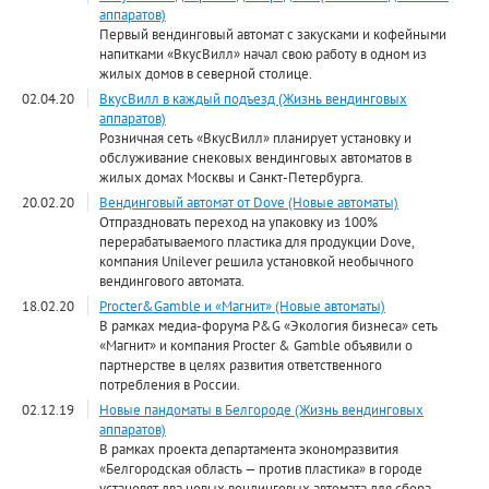
аппаратов)
Первый вендинговый автомат с закусками и кофейными
напитками «ВкусВилл» начал свою работу в одном из
жилых домов в северной столице.
02.04.20
ВкусВилл в каждый подъезд (Жизнь вендинговых
аппаратов)
Розничная сеть «ВкусВилл» планирует установку и
обслуживание снековых вендинговых автоматов в
жилых домах Москвы и Санкт-Петербурга.
20.02.20
Вендинговый автомат от Dove (Новые автоматы)
Отпраздновать переход на упаковку из 100%
перерабатываемого пластика для продукции Dove,
компания Unilever решила установкой необычного
вендингового автомата.
18.02.20
Procter&Gamble и «Магнит» (Новые автоматы)
В рамках медиа-форума P&G «Экология бизнеса» сеть
«Магнит» и компания Procter & Gamble объявили о
партнерстве в целях развития ответственного
потребления в России.
02.12.19
Новые пандоматы в Белгороде (Жизнь вендинговых
аппаратов)
В рамках проекта департамента экономразвития
«Белгородская область — против пластика» в городе
установят два новых вендинговых автомата для сбора