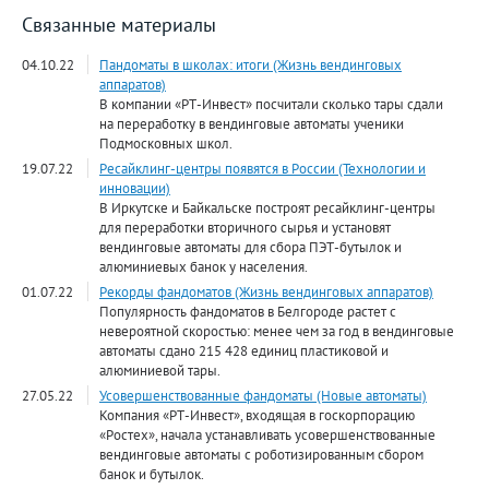
Связанные материалы
04.10.22
Пандоматы в школах: итоги (Жизнь вендинговых
аппаратов)
В компании «РТ-Инвест» посчитали сколько тары сдали
на переработку в вендинговые автоматы ученики
Подмосковных школ.
19.07.22
Ресайклинг-центры появятся в России (Технологии и
инновации)
В Иркутске и Байкальске построят ресайклинг-центры
для переработки вторичного сырья и установят
вендинговые автоматы для сбора ПЭТ-бутылок и
алюминиевых банок у населения.
01.07.22
Рекорды фандоматов (Жизнь вендинговых аппаратов)
Популярность фандоматов в Белгороде растет с
невероятной скоростью: менее чем за год в вендинговые
автоматы сдано 215 428 единиц пластиковой и
алюминиевой тары.
27.05.22
Усовершенствованные фандоматы (Новые автоматы)
Компания «РТ-Инвест», входящая в госкорпорацию
«Ростех», начала устанавливать усовершенствованные
вендинговые автоматы с роботизированным сбором
банок и бутылок.