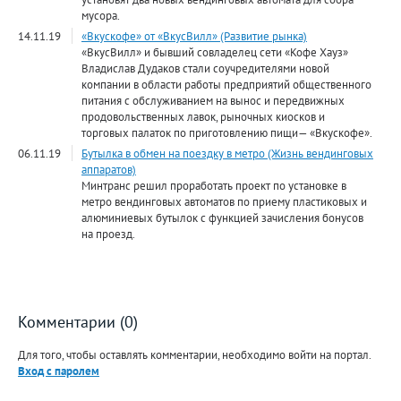
мусора.
14.11.19
«Вкускофе» от «ВкусВилл» (Развитие рынка)
«ВкусВилл» и бывший совладелец сети «Кофе Хауз»
Владислав Дудаков стали соучредителями новой
компании в области работы предприятий общественного
питания с обслуживанием на вынос и передвижных
продовольственных лавок, рыночных киосков и
торговых палаток по приготовлению пищи— «Вкускофе».
06.11.19
Бутылка в обмен на поездку в метро (Жизнь вендинговых
аппаратов)
Минтранс решил проработать проект по установке в
метро вендинговых автоматов по приему пластиковых и
алюминиевых бутылок с функцией зачисления бонусов
на проезд.
Комментарии (0)
Для того, чтобы оставлять комментарии, необходимо войти на портал.
Вход с паролем