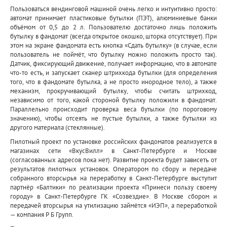
Пользоваться вендинговой машиной очень легко и интуитивно просто:
автомат принимает пластиковые бутылки (ПЭТ), алюминиевые банки
объёмом от 0,5 до 2 л. Пользователю достаточно лишь положить
бутылку в фандомат (всегда открытое окошко, шторка отсутствует). При
этом на экране фандомата есть кнопка «Сдать бутылку» (в случае, если
пользователь не поймёт, что бутылку можно положить просто так).
Датчик, фиксирующий движение, получает информацию, что в автомате
что-то есть, и запускает сканер штрихкода бутылки (для определения
того, что в фандомате бутылка, а не просто инородное тело), а также
механизм, прокручивающий бутылку, чтобы считать штрихкод,
независимо от того, какой стороной бутылку положили в фандомат.
Параллельно происходит проверка веса бутылки (по пороговому
значению), чтобы отсеять не пустые бутылки, а также бутылки из
другого материала (стеклянные).
Пилотный проект по установке российских фандоматов реализуется в
магазинах сети «ВкусВилл» в Санкт-Петербурге и Москве
(согласованных адресов пока нет). Развитие проекта будет зависеть от
результатов пилотных установок. Оператором по сбору и передаче
собранного вторсырья на переработку в Санкт-Петербурге выступит
партнёр «Балтики» по реализации проекта «Принеси пользу своему
городу» в Санкт-Петербурге ГК «Созвездие». В Москве сбором и
передачей вторсырья на утилизацию займётся «ИЭП», а переработкой
— компания Р Б Групп.