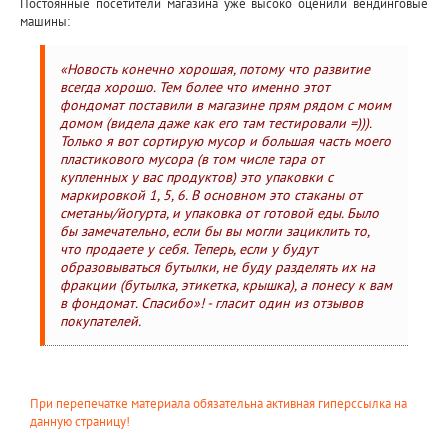
Постоянные посетители магазина уже высоко оценили вендинговые
машины:
«Новость конечно хорошая, потому что развитие
всегда хорошо. Тем более что именно этот
фондомат поставили в магазине прям рядом с моим
домом (видела даже как его там тестировали =))).
Только я вот сортирую мусор и большая часть моего
пластикового мусора (в том числе тара от
купленных у вас продуктов) это упаковки с
маркировкой 1, 5, 6. В основном это стаканы от
сметаны/йогурта, и упаковка от готовой еды. Было
бы замечательно, если бы вы могли зациклить то,
что продаете у себя. Теперь, если у будут
образовываться бутылки, не буду разделять их на
фракции (бутылка, этикетка, крышка), а понесу к вам
в фондомат. Спасибо»! - гласит один из отзывов
покупателей.
При перепечатке материала обязательна активная гиперссылка на
данную страницу!