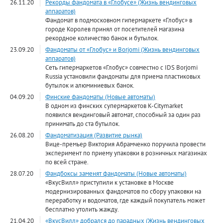
26.11.20
Рекорды фандомата в «Глобусе» (Жизнь вендинговых
аппаратов)
Фандомат в подмосковном гипермаркете «Глобус» в
городе Королев принял от посетителей магазина
рекордное количество банок и бутылок.
23.09.20
Фандоматы от «Глобус» и Borjomi (Жизнь вендинговых
аппаратов)
Сеть гипермаркетов «Глобус» совместно с IDS Borjomi
Russia установили фандоматы для приема пластиковых
бутылок и алюминиевых банок.
04.09.20
Финские фандоматы (Новые автоматы)
В одном из финских супермаркетов K-Citymarket
появился вендинговый автомат, способный за один раз
принимать до ста бутылок.
26.08.20
Фандоматизация (Развитие рынка)
Вице-премьер Виктория Абрамченко поручила провести
эксперимент по приему упаковки в розничных магазинах
по всей стране.
28.07.20
Фандбоксы заменят фандоматы (Новые автоматы)
«ВкусВилл» приступили к установке в Москве
модернизированных фандоматов по сбору упаковки на
переработку и водоматов, где каждый покупатель может
бесплатно утолить жажду.
21.04.20
«ВкусВилл» добрался до парадных (Жизнь вендинговых