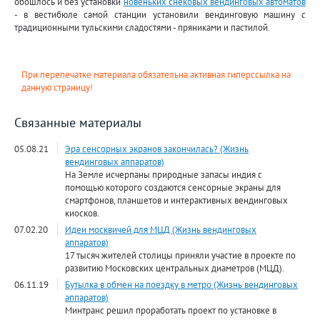
обошлось и без установки
новеньких снековых вендинговых автоматов
- в вестибюле самой станции установили вендинговую машину с
традиционными тульскими сладостями - пряниками и пастилой.
При перепечатке материала обязательна активная гиперссылка на
данную страницу!
Связанные материалы
05.08.21
Эра сенсорных экранов закончилась? (Жизнь
вендинговых аппаратов)
На Земле исчерпаны природные запасы индия с
помощью которого создаются сенсорные экраны для
смартфонов, планшетов и интерактивных вендинговых
киосков.
07.02.20
Идеи москвичей для МЦД (Жизнь вендинговых
аппаратов)
17 тысяч жителей столицы приняли участие в проекте по
развитию Московских центральных диаметров (МЦД).
06.11.19
Бутылка в обмен на поездку в метро (Жизнь вендинговых
аппаратов)
Минтранс решил проработать проект по установке в