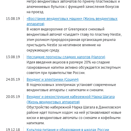
метро вендинговых автоматов по приему пластиковых и
алюминиевых бутылок с функцией зачисления бонусов
на проезд.
15.08.19
«Восстание вендинговых машин» (Жизнь вендинговых
аппаратов)
В новом видеоролике от Greenpeace снековый
вендинговый автомат «съедает» главу по пластику Nestle,
этим роликом природоохранная организация решила
пристыдить Nestle за негативное влияние на
окружающую среду.
13.08.19
Несладкие прогнозы сладких налогов (Налоги)
Идея введения акцизов в размере 20% на сладкие
газированные напитки активно обсуждается экспертным
советом при правительстве России.
24.05.19
Вендинг и электрички (Социум)
В подмосковных электричках установят современные
вендинговые аппараты с напитками и снеками.
20.05.19
Вендинг и реконструкция набережной Марка Шагала
(Жизнь вендинговых аппаратов)
Обустройство набережной Марка Шагала в Даниловском
районе идет полным ходом: на ней устанавливают новые
киски и вендинговые автоматы со снеками и кофейными
напитками.
19.12.18
Культура питания и образования в школах России