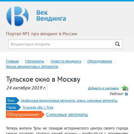
Портал №1 про вендинг в России
Главная
\
Материалы
\
Новости вендинга
\
Оборудование
\
Жизнь вендинговых аппаратов
Тульское окно в Москву
24 октября 2019 г.
Рейтинг:
Тэги:
необычные вендинговые автоматы
,
снеки
,
снековые автоматы
Город:
Тульская обл. \ Тула
Оборудование:
Снековые автоматы
Теперь жители Тулы не покидая исторического центра своего города
смогут посетить столицу нашей родины - пообщаться с москвичами