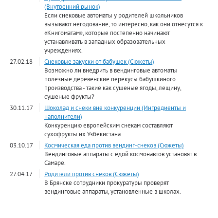
(Внутренний рынок)
Если снековые автоматы у родителей школьников
вызывают негодование, то интересно, как они отнесутся к
«Книгоматам», которые постепенно начинают
устанавливать в западных образовательных
учреждениях.
27.02.18
Снековые закуски от бабушек (Сюжеты)
Возможно ли внедрить в вендинговые автоматы
полезные деревенские перекусы бабушкиного
производства - такие как сушеные ягоды, лещину,
сушеные фрукты?
30.11.17
Шоколад и снеки вне конкуренции (Ингредиенты и
наполнители)
Конкуренцию европейским снекам составляют
сухофрукты их Узбекистана.
03.10.17
Космическая еда против вендинг-снеков (Сюжеты)
Вендинговые аппараты с едой космонавтов установят в
Самаре.
27.04.17
Родители против снеков (Сюжеты)
В Брянске сотрудники прокуратуры проверят
вендинговые аппараты, установленные в школах.