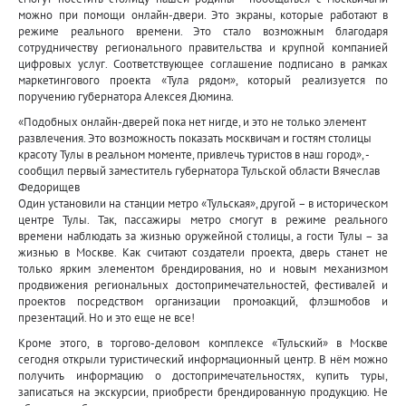
можно при помощи онлайн-двери. Это экраны, которые работают в
режиме реального времени. Это стало возможным благодаря
сотрудничеству регионального правительства и крупной компанией
цифровых услуг. Соответствующее соглашение подписано в рамках
маркетингового проекта «Тула рядом», который реализуется по
поручению губернатора Алексея Дюмина.
«Подобных онлайн-дверей пока нет нигде, и это не только элемент
развлечения. Это возможность показать москвичам и гостям столицы
красоту Тулы в реальном моменте, привлечь туристов в наш город», -
сообщил первый заместитель губернатора Тульской области Вячеслав
Федорищев
Один установили на станции метро «Тульская», другой – в историческом
центре Тулы. Так, пассажиры метро смогут в режиме реального
времени наблюдать за жизнью оружейной столицы, а гости Тулы – за
жизнью в Москве. Как считают создатели проекта, дверь станет не
только ярким элементом брендирования, но и новым механизмом
продвижения региональных достопримечательностей, фестивалей и
проектов посредством организации промоакций, флэшмобов и
презентаций. Но и это еще не все!
Кроме этого, в торгово-деловом комплексе «Тульский» в Москве
сегодня открыли туристический информационный центр. В нём можно
получить информацию о достопримечательностях, купить туры,
записаться на экскурсии, приобрести брендированную продукцию. Не