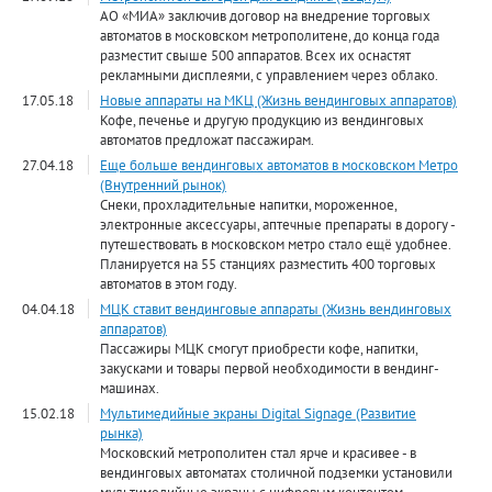
АО «МИА» заключив договор на внедрение торговых
автоматов в московском метрополитене, до конца года
разместит свыше 500 аппаратов. Всех их оснастят
рекламными дисплеями, с управлением через облако.
17.05.18
Новые аппараты на МКЦ (Жизнь вендинговых аппаратов)
Кофе, печенье и другую продукцию из вендинговых
автоматов предложат пассажирам.
27.04.18
Еще больше вендинговых автоматов в московском Метро
(Внутренний рынок)
Снеки, прохладительные напитки, мороженное,
электронные аксессуары, аптечные препараты в дорогу -
путешествовать в московском метро стало ещё удобнее.
Планируется на 55 станциях разместить 400 торговых
автоматов в этом году.
04.04.18
МЦК ставит вендинговые аппараты (Жизнь вендинговых
аппаратов)
Пассажиры МЦК смогут приобрести кофе, напитки,
закусками и товары первой необходимости в вендинг-
машинах.
15.02.18
Мультимедийные экраны Digital Signage (Развитие
рынка)
Московский метрополитен стал ярче и красивее - в
вендинговых автоматах столичной подземки установили