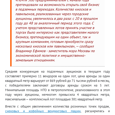
«Почти 500 предпринимателей с начала года
претендовали на возможность открыть свой бизнес
в подземных переходах. Количество киосков и
павильонов, реализованных через городские
аукционы, увеличилось в два раза: с 20 в прошлом
году до 48 за аналогичный период этого года. С
учетом представленных лотов принять участие в
торгах было интересно как представителям малого
бизнеса, претендующим на один объект, так и
крупным компаниям, готовым приобрести сразу
несколько киосков или павильонов», — сообщил
Владимир Ефимов - заместитель мэра Москвы по
экономической политике и имущественно-
земельным отношениям.
Средняя конкуренция на подземных аукционах в текущем году
составляет примерно 11 вендоров на один лот, цена аренды за один
квадратный метр варьирует от 869 рублей до 71 тысячи рублей в месяц,
с победителями заключают договоры аренды сроком на 5 лет.
Минимальная площадь НТО в метрополитене, реализованного в этом
году через аукционы, немногим превысила 4 квадратных метра,
максимальная — комплексный лот площадью 381 квадратный метр.
Вместе с общим увеличением количества розничных точек продаж,
снековых и кофейных вендинговых машин
, расширилась и