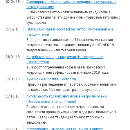
02.04.19
Сувенирные и копировальные вендинговые машины в
метро (Развитие)
В московском метро хотят установить вендинговые
устройства для печати документов и торговые автоматы с
сувенирами.
27.02.19
HEINEKEN идет в московское метро (Ингредиенты и
наполнители)
В вендинговых аппаратах на 54 станциях московского
метрополитена можно увидеть новинку от HEINEKEN -
энергетический напитка Solar Power.
28.01.19
Кофейные рекорды подземки (Ингредиенты и
наполнители)
15% рост потребления кофе и чая в московском
метрополитене зафиксирован в январе 2019 года.
15.01.19
Аукционы в Москве (Госторги)
Право на размещение аппаратов с горячими напитками
на парковках Москвы разыграют на аукционе.
17.10.18
Актуальность горячих напитков в метро по осени
(Ингредиенты и наполнители)
С началом осени в столичном метро торговыми
автоматами продано чая и кофе в два раза больше чем
летом. Сезонные тенденции приносят прибыль
вендоманам.
27.09.18
Метрополитен выгоден для вендинга (Социум)