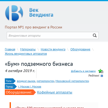
Портал №1 про вендинг в России
Главная
\
Материалы
\
Новости вендинга
\
Оборудование
\
Жизнь вендинговых аппаратов
«Бум» подземного бизнеса
4 октября 2019 г.
Рейтинг:
Тэги:
вендинг-рынок
,
метрополитен
,
Московский метрополитен
Город:
г. Москва \ Москва
Оборудование:
Кофейные аппараты