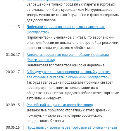
Запрещено не только продавать сигареты в торговых
автоматах, но и быть курильщиком. На курильщиков
теперь можно не только "стучать" но и фотографировать
для досок позора.
11.11.13
Либерализации алкоголя в торговых автоматах
(Государство)
Парламентарий Емельянов, считает, что европейский
опыт для России не показателен: европейцы реже, чем
наши сограждане, пытаются обойти закон.
01.06.17
Автоматизированная торговля табаком нереальна
(Развитие рынка)
Вендинговая торговля табаком пока нереальна.
20.02.17
В Госдуму внесен законопроект, который уровняет
электронные сигареты с обычными (Государство)
Так будет запрещена продажа электронных сигарет
несовершеннолетним, использование их в
общественных местах, продажа вейпов через торговые
автоматы и интернет.
02.09.15
Российский вендинг - история (История)
Девяностые прошлого столетия, - с этого времени,
пожалуй, и нужно вести историю российского
вендингового бизнеса
08.05.15
Продавать сигареты через торговые автоматы - нельзя