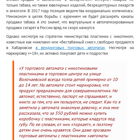
только табака, но также ювелирных изделий, безрецептурных лекарств
и алкоголя. В 2017 году позиция ведомства координально изменилась:
Минэконом в целях борьбы с курением не будет расширять каналы
продажи табака. А это значит, что виртуальные и автоматизированные
продажи сигарет в России вряд ли скоро начнутся.
Однако несмотря на стратегии министерства пластинки с никотином,
известные как «никпаки» или «бестабачный снюс», свободно продаются
в Хабаровске
в вендинговых торговых автоматах
. Несмотря на
маркировку «+18», их активно покупают дети и подростки.
«У торгового автомата с никотиновыми
пластинками в торговом центре на улице
Волочаевской всегда толпа детей примерно от 10
до 14 лет. На автомате стоит маркировка, что
продукт предназначен для совершеннолетних. Но
автомат, естественно, паспорт не спрашивает, и
никто за тем, кто им пользуется, не следит. Как-то я
заметила у автомата знакомую девочку, и она мне
рассказала, что за 350 рублей можно купить
коробочку с пластинками, которые кладутся под
губу. По ее словам, от них «торкает», и поэтому
детям они очень нравятся. Они даже прозвали
торговые автоматы с пластинками «автоматы