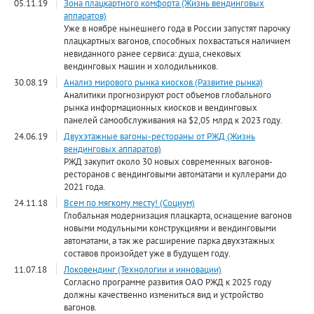
05.11.19
Зона плацкартного комфорта (Жизнь вендинговых
аппаратов)
Уже в ноябре нынешнего года в России запустят парочку
плацкартных вагонов, способных похвастаться наличием
невиданного ранее сервиса: душа, снековых
вендинговых машин и холодильников.
30.08.19
Анализ мирового рынка киосков (Развитие рынка)
Аналитики прогнозируют рост объемов глобального
рынка информационных киосков и вендинговых
панелей самообслуживания на $2,05 млрд к 2023 году.
24.06.19
Двухэтажные вагоны-рестораны от РЖД (Жизнь
вендинговых аппаратов)
РЖД закупит около 30 новых современных вагонов-
ресторанов с вендинговыми автоматами и куллерами до
2021 года.
24.11.18
Всем по мягкому месту! (Социум)
Глобальная модернизация плацкарта, оснащение вагонов
новыми модульными конструкциями и вендинговыми
автоматами, а так же расширение парка двухэтажных
составов произойдет уже в будущем году.
11.07.18
Локовендинг (Технологии и инновации)
Согласно программе развития ОАО РЖД к 2025 году
должны качественно измениться вид и устройство
вагонов.