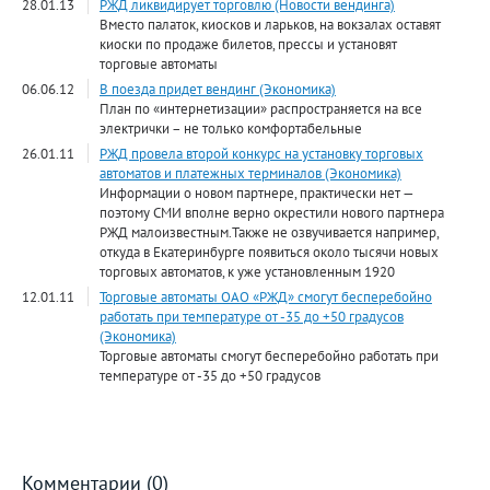
28.01.13
РЖД ликвидирует торговлю (Новости вендинга)
Вместо палаток, киосков и ларьков, на вокзалах оставят
киоски по продаже билетов, прессы и установят
торговые автоматы
06.06.12
В поезда придет вендинг (Экономика)
План по «интернетизации» распространяется на все
электрички – не только комфортабельные
26.01.11
РЖД провела второй конкурс на установку торговых
автоматов и платежных терминалов (Экономика)
Информации о новом партнере, практически нет —
поэтому СМИ вполне верно окрестили нового партнера
РЖД малоизвестным.Также не озвучивается например,
откуда в Екатеринбурге появиться около тысячи новых
торговых автоматов, к уже установленным 1920
12.01.11
Торговые автоматы ОАО «РЖД» смогут бесперебойно
работать при температуре от -35 до +50 градусов
(Экономика)
Торговые автоматы смогут бесперебойно работать при
температуре от -35 до +50 градусов
Комментарии (0)