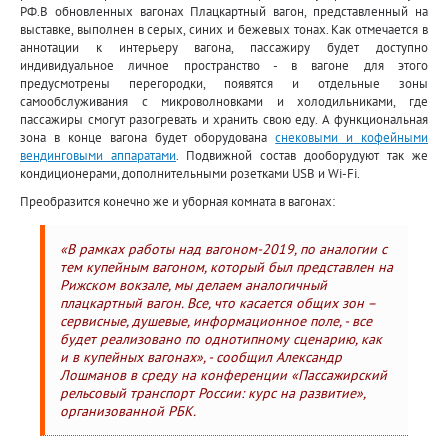
РФ.В обновленных вагонах Плацкартный вагон, представленный на
выставке, выполнен в серых, синих и бежевых тонах. Как отмечается в
аннотации к интерьеру вагона, пассажиру будет доступно
индивидуальное личное пространство - в вагоне для этого
предусмотрены перегородки, появятся и отдельные зоны
самообслуживания с микроволновками и холодильниками, где
пассажиры смогут разогревать и хранить свою еду. А функциональная
зона в конце вагона будет оборудована
снековыми и кофейными
вендинговыми аппаратами
. Подвижной состав дооборудуют так же
кондиционерами, дополнительными розетками USB и Wi-Fi.
Преобразится конечно же и уборная комната в вагонах:
«В рамках работы над вагоном-2019, по аналогии с
тем купейным вагоном, который был представлен на
Рижском вокзале, мы делаем аналогичный
плацкартный вагон. Все, что касается общих зон –
сервисные, душевые, информационное поле, - все
будет реализовано по однотипному сценарию, как
и в купейных вагонах», - сообщил Александр
Лошманов в среду на конференции «Пассажирский
рельсовый транспорт России: курс на развитие»,
организованной РБК.