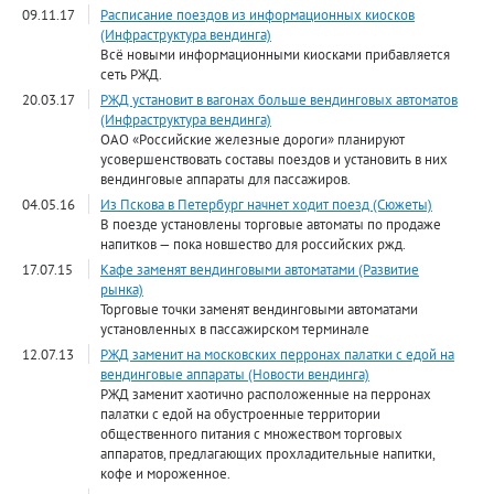
09.11.17
Расписание поездов из информационных киосков
(Инфраструктура вендинга)
Всё новыми информационными киосками прибавляется
сеть РЖД.
20.03.17
РЖД установит в вагонах больше вендинговых автоматов
(Инфраструктура вендинга)
ОАО «Российские железные дороги» планируют
усовершенствовать составы поездов и установить в них
вендинговые аппараты для пассажиров.
04.05.16
Из Пскова в Петербург начнет ходит поезд (Сюжеты)
В поезде установлены торговые автоматы по продаже
напитков — пока новшество для российских ржд.
17.07.15
Кафе заменят вендинговыми автоматами (Развитие
рынка)
Торговые точки заменят вендинговыми автоматами
установленных в пассажирском терминале
12.07.13
РЖД заменит на московских перронах палатки с едой на
вендинговые аппараты (Новости вендинга)
РЖД заменит хаотично расположенные на перронах
палатки с едой на обустроенные территории
общественного питания с множеством торговых
аппаратов, предлагающих прохладительные напитки,
кофе и мороженное.