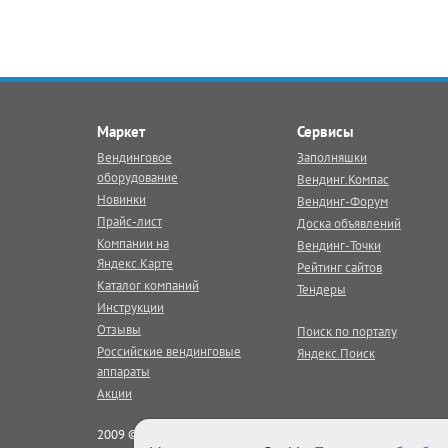
Маркет
Сервисы
Вендинговое
Заполняшки
оборудование
Вендинг.Компас
Новинки
Вендинг-Форум
Прайс-лист
Доска объявлений
Компании на
Вендинг-Точки
Яндекс.Карте
Рейтинг сайтов
Каталог компаний
Тендеры
Инструкции
Отзывы
Поиск по порталу
Российские вендинговые
Яндекс.Поиск
аппараты
Акции
2009 © Век Вендинга - тематический
вендинг
портал